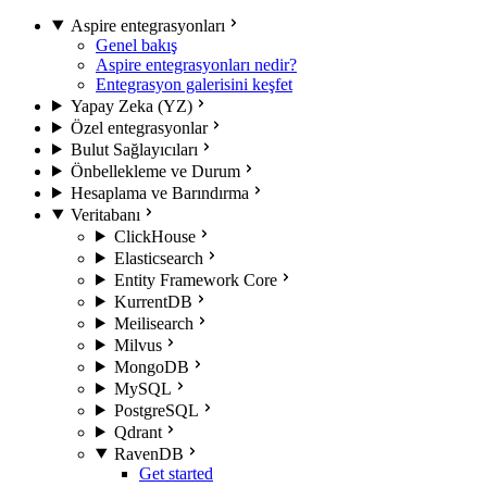
Aspire entegrasyonları
Genel bakış
Aspire entegrasyonları nedir?
Entegrasyon galerisini keşfet
Yapay Zeka (YZ)
Özel entegrasyonlar
Bulut Sağlayıcıları
Önbellekleme ve Durum
Hesaplama ve Barındırma
Veritabanı
ClickHouse
Elasticsearch
Entity Framework Core
KurrentDB
Meilisearch
Milvus
MongoDB
MySQL
PostgreSQL
Qdrant
RavenDB
Get started