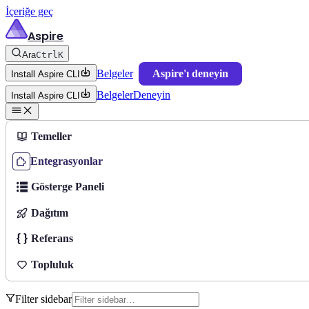
İçeriğe geç
Aspire
Ara
Ctrl
K
Belgeler
Aspire'ı deneyin
Install Aspire CLI
Belgeler
Deneyin
Install Aspire CLI
Temeller
Entegrasyonlar
Gösterge Paneli
Dağıtım
Referans
Topluluk
Filter sidebar