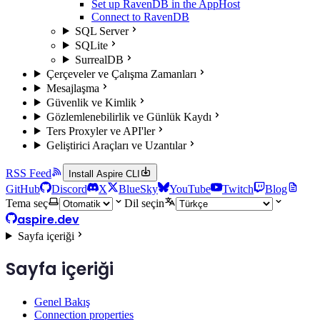
Set up RavenDB in the AppHost
Connect to RavenDB
SQL Server
SQLite
SurrealDB
Çerçeveler ve Çalışma Zamanları
Mesajlaşma
Güvenlik ve Kimlik
Gözlemlenebilirlik ve Günlük Kaydı
Ters Proxyler ve API'ler
Geliştirici Araçları ve Uzantılar
RSS Feed
Install Aspire CLI
GitHub
Discord
X
BlueSky
YouTube
Twitch
Blog
Tema seç
Dil seçin
aspire.dev
Sayfa içeriği
Sayfa içeriği
Genel Bakış
Connection properties