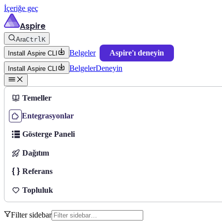
İçeriğe geç
Aspire
Ara
Ctrl
K
Belgeler
Aspire'ı deneyin
Install Aspire CLI
Belgeler
Deneyin
Install Aspire CLI
Temeller
Entegrasyonlar
Gösterge Paneli
Dağıtım
Referans
Topluluk
Filter sidebar