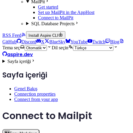
MailPit
Get started
Set up MailPit in the AppHost
Connect to MailPit
SQL Database Projects
RSS Feed
Install Aspire CLI
GitHub
Discord
X
BlueSky
YouTube
Twitch
Blog
Tema seç
Dil seçin
aspire.dev
Sayfa içeriği
Sayfa içeriği
Genel Bakış
Connection properties
Connect from your app
Connect to Mailpit