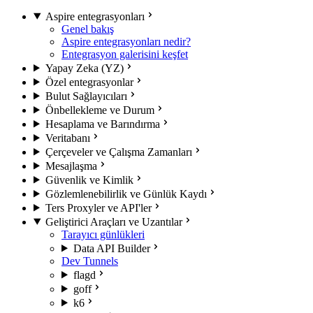
Aspire entegrasyonları
Genel bakış
Aspire entegrasyonları nedir?
Entegrasyon galerisini keşfet
Yapay Zeka (YZ)
Özel entegrasyonlar
Bulut Sağlayıcıları
Önbellekleme ve Durum
Hesaplama ve Barındırma
Veritabanı
Çerçeveler ve Çalışma Zamanları
Mesajlaşma
Güvenlik ve Kimlik
Gözlemlenebilirlik ve Günlük Kaydı
Ters Proxyler ve API'ler
Geliştirici Araçları ve Uzantılar
Tarayıcı günlükleri
Data API Builder
Dev Tunnels
flagd
goff
k6