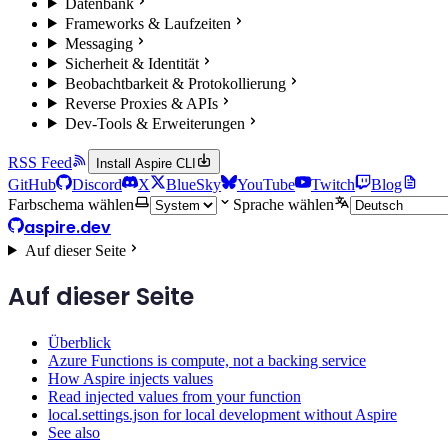
Datenbank
Frameworks & Laufzeiten
Messaging
Sicherheit & Identität
Beobachtbarkeit & Protokollierung
Reverse Proxies & APIs
Dev-Tools & Erweiterungen
RSS Feed
Install Aspire CLI
GitHub
Discord
X
BlueSky
YouTube
Twitch
Blog
Farbschema wählen
Sprache wählen
aspire.dev
Auf dieser Seite
Auf dieser Seite
Überblick
Azure Functions is compute, not a backing service
How Aspire injects values
Read injected values from your function
local.settings.json for local development without Aspire
See also