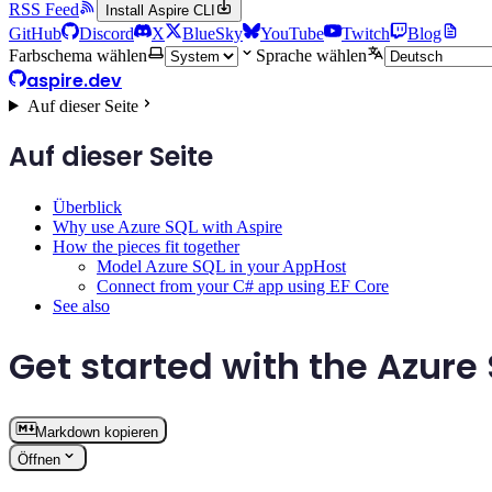
RSS Feed
Install Aspire CLI
GitHub
Discord
X
BlueSky
YouTube
Twitch
Blog
Farbschema wählen
Sprache wählen
aspire.dev
Auf dieser Seite
Auf dieser Seite
Überblick
Why use Azure SQL with Aspire
How the pieces fit together
Model Azure SQL in your AppHost
Connect from your C# app using EF Core
See also
Get started with the Azure
Markdown kopieren
Öffnen