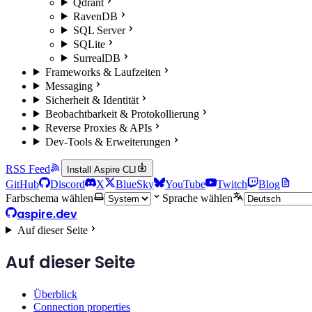
Qdrant
RavenDB
SQL Server
SQLite
SurrealDB
Frameworks & Laufzeiten
Messaging
Sicherheit & Identität
Beobachtbarkeit & Protokollierung
Reverse Proxies & APIs
Dev-Tools & Erweiterungen
RSS Feed
Install Aspire CLI
GitHub
Discord
X
BlueSky
YouTube
Twitch
Blog
Farbschema wählen
Sprache wählen
aspire.dev
Auf dieser Seite
Auf dieser Seite
Überblick
Connection properties