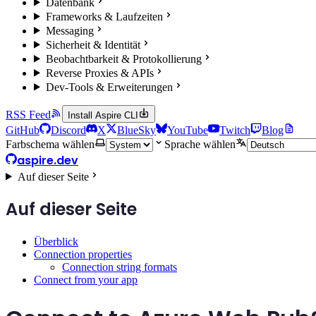
Datenbank
Frameworks & Laufzeiten
Messaging
Sicherheit & Identität
Beobachtbarkeit & Protokollierung
Reverse Proxies & APIs
Dev-Tools & Erweiterungen
RSS Feed
Install Aspire CLI
GitHub
Discord
X
BlueSky
YouTube
Twitch
Blog
Farbschema wählen
Sprache wählen
aspire.dev
Auf dieser Seite
Auf dieser Seite
Überblick
Connection properties
Connection string formats
Connect from your app