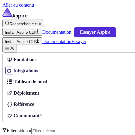
Aller au contenu
Aspire
Rechercher
Ctrl
K
Documentation
Essayer Aspire
Install Aspire CLI
Documentation
Essayer
Install Aspire CLI
Fondations
Intégrations
Tableau de bord
Déploiement
Référence
Communauté
Filter sidebar