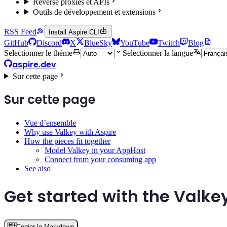
Reverse proxies et APIs
Outils de développement et extensions
RSS Feed
Install Aspire CLI
GitHub
Discord
X
BlueSky
YouTube
Twitch
Blog
Selectionner le thème
Selectionner la langue
aspire.dev
Sur cette page
Sur cette page
Vue d’ensemble
Why use Valkey with Aspire
How the pieces fit together
Model Valkey in your AppHost
Connect from your consuming app
See also
Get started with the Valke
Copier le Markdown