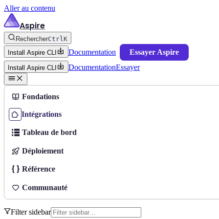
Aller au contenu
Aspire
Rechercher
Ctrl
K
Documentation
Essayer Aspire
Install Aspire CLI
Documentation
Essayer
Install Aspire CLI
Fondations
Intégrations
Tableau de bord
Déploiement
Référence
Communauté
Filter sidebar