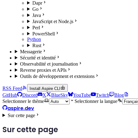
Dapr
Go
Java
JavaScript et Node.js
Perl
PowerShell
Python
Rust
Messagerie
Sécurité et identité
Observabilité et journalisation
Reverse proxies et APIs
Outils de développement et extensions
RSS Feed
Install Aspire CLI
GitHub
Discord
X
BlueSky
YouTube
Twitch
Blog
Selectionner le thème
Selectionner la langue
aspire.dev
Sur cette page
Sur cette page