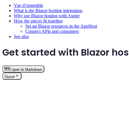
Vue d’ensemble
What is the Blazor hosting integration
Why use Blazor hosting with Aspire
How the pieces fit together
Set up Blazor resources in the AppHost
Connect APIs and consumers
See also
Get started with Blazor hos
Copier le Markdown
Ouvrir