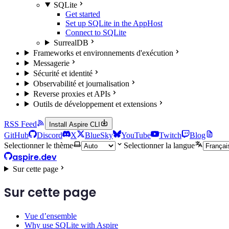
SQLite
Get started
Set up SQLite in the AppHost
Connect to SQLite
SurrealDB
Frameworks et environnements d'exécution
Messagerie
Sécurité et identité
Observabilité et journalisation
Reverse proxies et APIs
Outils de développement et extensions
RSS Feed
Install Aspire CLI
GitHub
Discord
X
BlueSky
YouTube
Twitch
Blog
Selectionner le thème
Selectionner la langue
aspire.dev
Sur cette page
Sur cette page
Vue d’ensemble
Why use SQLite with Aspire