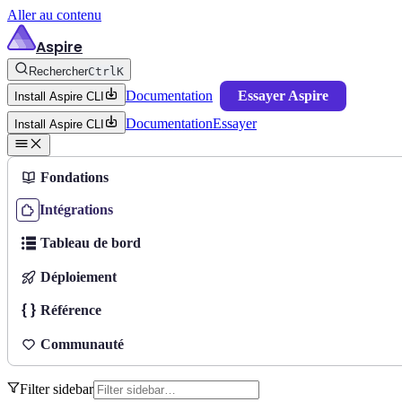
Aller au contenu
Aspire
Rechercher
Ctrl
K
Documentation
Essayer Aspire
Install Aspire CLI
Documentation
Essayer
Install Aspire CLI
Fondations
Intégrations
Tableau de bord
Déploiement
Référence
Communauté
Filter sidebar