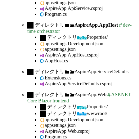
appsettings.json
AspireApp.ApiService.csproj
Program.cs
ディレクトリ
AspireApp.AppHost
dev-
time orchestrator
ディレクトリ
Properties/
appsettings.Development.json
appsettings.json
AspireApp.AppHost.csproj
AppHost.cs
ディレクトリ
AspireApp.ServiceDefaults
Extensions.cs
AspireApp.ServiceDefaults.csproj
ディレクトリ
AspireApp.Web
ASP.NET
Core Blazor frontend
ディレクトリ
Properties/
ディレクトリ
wwwroot/
appsettings.Development.json
appsettings.json
AspireApp.Web.csproj
Program.cs