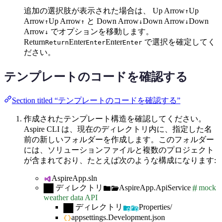
追加の選択肢が表示された場合は、
Up Arrow
Up
↑
Arrow
Up Arrow
と
Down Arrow
Down Arrow
Down
↑
↑
↓
↓
Arrow
でオプションを移動します。
↓
Return
Enter
Enter
で選択を確定してく
Return
Enter
Enter
ださい。
テンプレートのコードを確認する
Section titled “テンプレートのコードを確認する”
作成されたテンプレート構造を確認してください。
Aspire CLI は、現在のディレクトリ内に、指定した名
前の新しいフォルダーを作成します。このフォルダー
には、ソリューションファイルと複数のプロジェクト
が含まれており、たとえば次のような構成になります:
AspireApp.sln
ディレクトリ
AspireApp.ApiService
mock
weather data API
ディレクトリ
Properties/
appsettings.Development.json