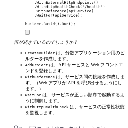
.
WithExternalHttpEndpoints
()
.
WithHttpHealthCheck
(
"
/health
"
)
.
WithReference
(
apiService
)
.
WaitFor
(
apiService
);
builder
.
Build
()
.
Run
();
何が起きているのでしょうか？
は、分散アプリケーション用のビ
CreateBuilder
ルダーを作成します。
は、API サービスと Web フロントエ
AddProject
ンドを登録します。
は、サービス間の接続を作成しま
WithReference
す。（Web アプリが API を呼び出せるようにし
ます。）
は、サービスが正しい順序で起動するよ
WaitFor
うに制御します。
は、サービスの正常性状態
WithHttpHealthCheck
を監視します。