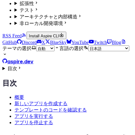
拡張性
テスト
アーキテクチャと内部構造
非ローカル開発環境
RSS Feed
Install Aspire CLI
GitHub
Discord
X
BlueSky
YouTube
Twitch
Blog
テーマの選択
言語の選択
aspire.dev
目次
目次
概要
新しいアプリを作成する
テンプレートのコードを確認する
アプリを実行する
アプリを停止する