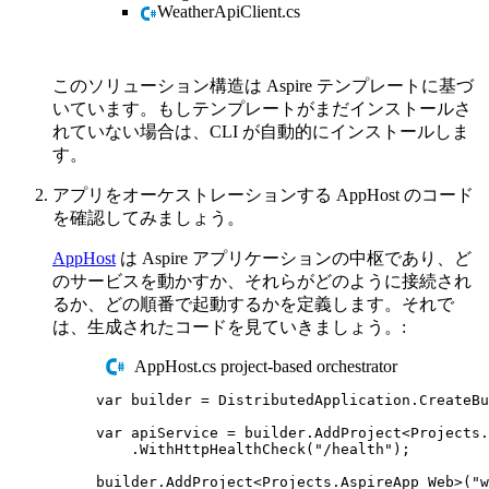
WeatherApiClient.cs
このソリューション構造は Aspire テンプレートに基づ
いています。もしテンプレートがまだインストールさ
れていない場合は、CLI が自動的にインストールしま
す。
アプリをオーケストレーションする AppHost のコード
を確認してみましょう。
AppHost
は Aspire アプリケーションの中枢であり、ど
のサービスを動かすか、それらがどのように接続され
るか、どの順番で起動するかを定義します。それで
は、生成されたコードを見ていきましょう。:
AppHost.cs project-based orchestrator
var
 builder 
=
DistributedApplication
.
CreateBu
var
 apiService 
=
builder
.
AddProject
<
Projects
.
.
WithHttpHealthCheck
(
"
/health
"
);
builder
.
AddProject
<
Projects
.
AspireApp_Web
>(
"
w