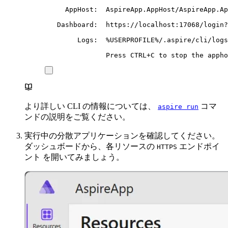
AppHost:
AspireApp.AppHost/AspireApp.Ap
Dashboard:
https://localhost:17068/login?
Logs:
%USERPROFILE%/.aspire/cli/logs
Press
CTRL+C
to
stop
the
appho
より詳しい CLI の情報については、
コマ
aspire run
ンドの説明をご覧ください。
実行中の分散アプリケーションを確認してください。
ダッシュボードから、各リソースの
エンドポイ
HTTPS
ント を開いてみましょう。