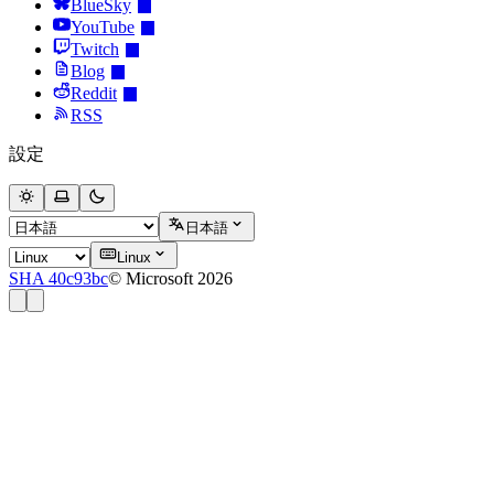
BlueSky
YouTube
Twitch
Blog
Reddit
RSS
設定
日本語
Linux
SHA 40c93bc
© Microsoft 2026