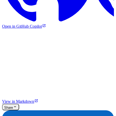
Open in GitHub Copilot
View in Markdown
Share