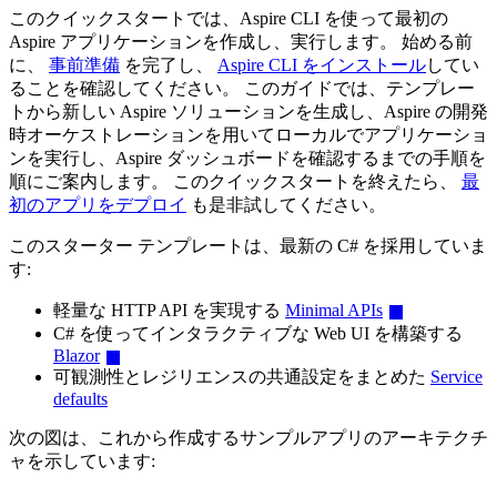
このクイックスタートでは、Aspire CLI を使って最初の
Aspire アプリケーションを作成し、実行します。 始める前
に、
事前準備
を完了し、
Aspire CLI をインストール
してい
ることを確認してください。 このガイドでは、テンプレー
トから新しい Aspire ソリューションを生成し、Aspire の開発
時オーケストレーションを用いてローカルでアプリケーショ
ンを実行し、Aspire ダッシュボードを確認するまでの手順を
順にご案内します。 このクイックスタートを終えたら、
最
初のアプリをデプロイ
も是非試してください。
このスターター テンプレートは、最新の C# を採用していま
す:
軽量な HTTP API を実現する
Minimal APIs
C# を使ってインタラクティブな Web UI を構築する
Blazor
可観測性とレジリエンスの共通設定をまとめた
Service
defaults
次の図は、これから作成するサンプルアプリのアーキテクチ
ャを示しています: