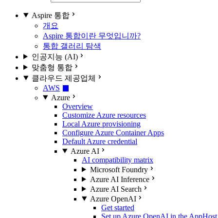
Aspire 통합
개요
Aspire 통합이란 무엇입니까?
통합 갤러리 탐색
인공지능 (AI)
맞춤형 통합
클라우드 제공업체
AWS
Azure
Overview
Customize Azure resources
Local Azure provisioning
Configure Azure Container Apps
Default Azure credential
Azure AI
AI compatibility matrix
Microsoft Foundry
Azure AI Inference
Azure AI Search
Azure OpenAI
Get started
Set up Azure OpenAI in the AppHost