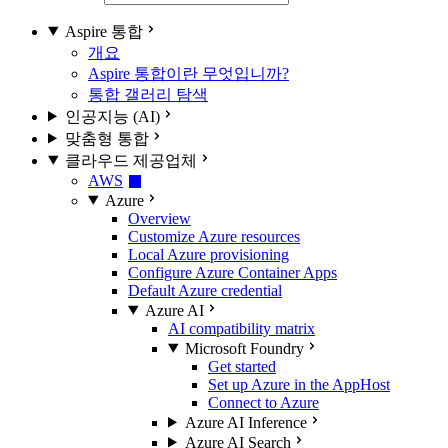
Aspire 통합
개요
Aspire 통합이란 무엇입니까?
통합 갤러리 탐색
인공지능 (AI)
맞춤형 통합
클라우드 제공업체
AWS
Azure
Overview
Customize Azure resources
Local Azure provisioning
Configure Azure Container Apps
Default Azure credential
Azure AI
AI compatibility matrix
Microsoft Foundry
Get started
Set up Azure in the AppHost
Connect to Azure
Azure AI Inference
Azure AI Search