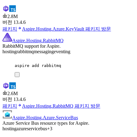
2.8M
버전 13.4.6
패키지
Aspire.Hosting.Azure.KeyVault 패키지 방문
Aspire.Hosting.RabbitMQ
RabbitMQ support for Aspire.
hosting
rabbitmq
messaging
eventing
aspire
add
rabbitmq
2.6M
버전 13.4.6
패키지
Aspire.Hosting.RabbitMQ 패키지 방문
Aspire.Hosting.Azure.ServiceBus
Azure Service Bus resource types for Aspire.
hosting
azure
servicebus
+3