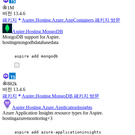
1M
버전 13.4.6
패키지
Aspire.Hosting.Azure.AppContainers 패키지 방문
Aspire.Hosting.MongoDB
MongoDB support for Aspire.
hosting
mongodb
database
data
aspire
add
mongodb
882k
버전 13.4.6
패키지
Aspire.Hosting.MongoDB 패키지 방문
Aspire.Hosting.Azure.ApplicationInsights
Azure Application Insights resource types for Aspire.
hosting
azure
monitoring
+3
aspire
add
azure-applicationinsights