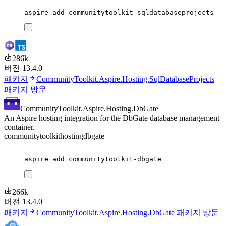
aspire
add
communitytoolkit-sqldatabaseprojects
286k
버전 13.4.0
패키지
CommunityToolkit.Aspire.Hosting.SqlDatabaseProjects
패키지 방문
CommunityToolkit.Aspire.Hosting.DbGate
An Aspire hosting integration for the DbGate database management
container.
communitytoolkit
hosting
dbgate
aspire
add
communitytoolkit-dbgate
266k
버전 13.4.0
패키지
CommunityToolkit.Aspire.Hosting.DbGate 패키지 방문