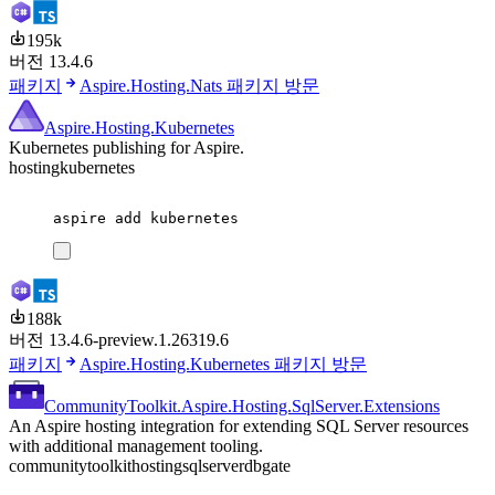
195k
버전 13.4.6
패키지
Aspire.Hosting.Nats 패키지 방문
Aspire.Hosting.Kubernetes
Kubernetes publishing for Aspire.
hosting
kubernetes
aspire
add
kubernetes
188k
버전 13.4.6-preview.1.26319.6
패키지
Aspire.Hosting.Kubernetes 패키지 방문
CommunityToolkit.Aspire.Hosting.SqlServer.Extensions
An Aspire hosting integration for extending SQL Server resources
with additional management tooling.
communitytoolkit
hosting
sqlserver
dbgate