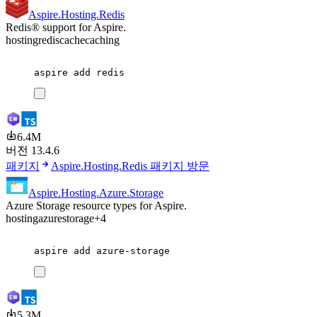
Aspire.Hosting.Redis
Redis® support for Aspire.
hosting
redis
cache
caching
aspire
add
redis
6.4M
버전 13.4.6
패키지
Aspire.Hosting.Redis 패키지 방문
Aspire.Hosting.Azure.Storage
Azure Storage resource types for Aspire.
hosting
azure
storage
+4
aspire
add
azure-storage
5.3M