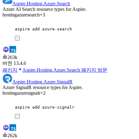
Aspire.Hosting.Azure.Search
Azure AI Search resource types for Aspire.
hosting
azure
search
+3
aspire
add
azure-search
263k
버전 13.4.6
패키지
Aspire.Hosting.Azure.Search 패키지 방문
Aspire.Hosting.Azure.SignalR
Azure SignalR resource types for Aspire.
hosting
azure
signalr
+2
aspire
add
azure-signalr
262k