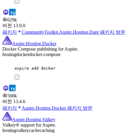
629k
버전 13.0.0
패키지
CommunityToolkit.Aspire.Hosting.Dapr 패키지 방문
Aspire.Hosting.Docker
Docker Compose publishing for Aspire.
hosting
docker
docker-compose
aspire
add
docker
568k
버전 13.4.6
패키지
Aspire.Hosting.Docker 패키지 방문
Aspire.Hosting.Valkey
Valkey® support for Aspire.
hosting
valkey
cache
caching