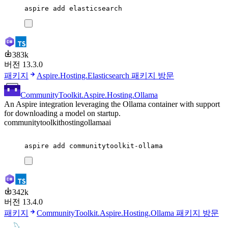
aspire
add
elasticsearch
383k
버전 13.3.0
패키지
Aspire.Hosting.Elasticsearch 패키지 방문
CommunityToolkit.Aspire.Hosting.Ollama
An Aspire integration leveraging the Ollama container with support
for downloading a model on startup.
communitytoolkit
hosting
ollama
ai
aspire
add
communitytoolkit-ollama
342k
버전 13.4.0
패키지
CommunityToolkit.Aspire.Hosting.Ollama 패키지 방문