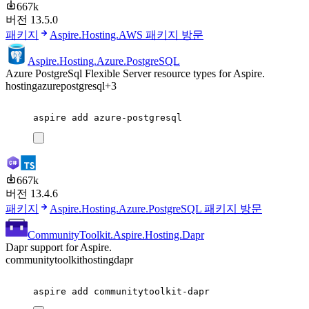
667k
버전 13.5.0
패키지
Aspire.Hosting.AWS 패키지 방문
Aspire.Hosting.Azure.PostgreSQL
Azure PostgreSql Flexible Server resource types for Aspire.
hosting
azure
postgresql
+3
aspire
add
azure-postgresql
667k
버전 13.4.6
패키지
Aspire.Hosting.Azure.PostgreSQL 패키지 방문
CommunityToolkit.Aspire.Hosting.Dapr
Dapr support for Aspire.
communitytoolkit
hosting
dapr
aspire
add
communitytoolkit-dapr