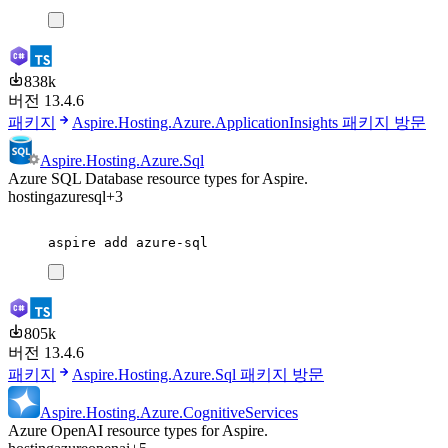
838k
버전 13.4.6
패키지
Aspire.Hosting.Azure.ApplicationInsights 패키지 방문
Aspire.Hosting.Azure.Sql
Azure SQL Database resource types for Aspire.
hosting
azure
sql
+3
aspire
add
azure-sql
805k
버전 13.4.6
패키지
Aspire.Hosting.Azure.Sql 패키지 방문
Aspire.Hosting.Azure.CognitiveServices
Azure OpenAI resource types for Aspire.