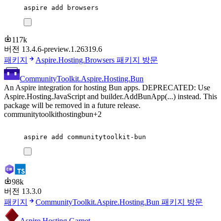
aspire
add
browsers
117k
버전 13.4.6-preview.1.26319.6
패키지
Aspire.Hosting.Browsers 패키지 방문
CommunityToolkit.Aspire.Hosting.Bun
An Aspire integration for hosting Bun apps. DEPRECATED: Use
Aspire.Hosting.JavaScript and builder.AddBunApp(...) instead. This
package will be removed in a future release.
communitytoolkit
hosting
bun
+2
aspire
add
communitytoolkit-bun
98k
버전 13.3.0
패키지
CommunityToolkit.Aspire.Hosting.Bun 패키지 방문
Aspire.Hosting.Garnet