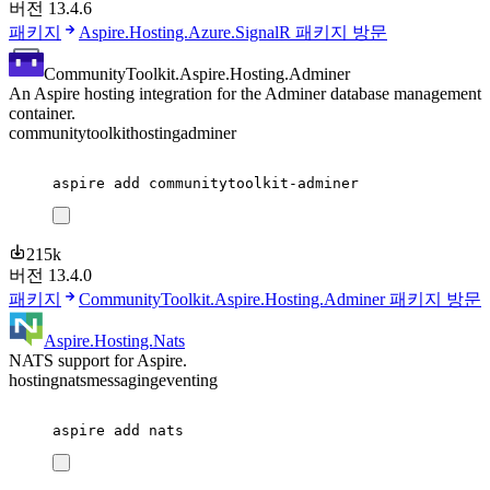
버전 13.4.6
패키지
Aspire.Hosting.Azure.SignalR 패키지 방문
CommunityToolkit.Aspire.Hosting.Adminer
An Aspire hosting integration for the Adminer database management
container.
communitytoolkit
hosting
adminer
aspire
add
communitytoolkit-adminer
215k
버전 13.4.0
패키지
CommunityToolkit.Aspire.Hosting.Adminer 패키지 방문
Aspire.Hosting.Nats
NATS support for Aspire.
hosting
nats
messaging
eventing
aspire
add
nats