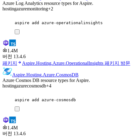
Azure Log Analytics resource types for Aspire.
hosting
azure
monitoring
+2
aspire
add
azure-operationalinsights
1.4M
버전 13.4.6
패키지
Aspire.Hosting.Azure.OperationalInsights 패키지 방문
Aspire.Hosting.Azure.CosmosDB
Azure Cosmos DB resource types for Aspire.
hosting
azure
cosmosdb
+4
aspire
add
azure-cosmosdb
1.4M
버전 13.4.6