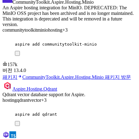
CommunityToolkit.Aspire.Hosting.Minio
An Aspire hosting integration for MinIO. DEPRECATED: The
MinIO OSS project has been archived and is no longer maintained.
This integration is deprecated and will be removed in a future
version.
communitytoolkit
minio
hosting
+3
aspire
add
communitytoolkit-minio
157k
버전 13.4.0
패키지
CommunityToolkit.Aspire.Hosting.Minio 패키지 방문
Aspire.Hosting.Qdrant
Qdrant vector database support for Aspire.
hosting
qdrant
vector
+3
aspire
add
qdrant