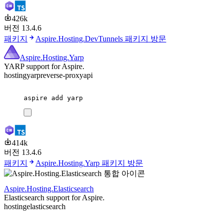
426k
버전 13.4.6
패키지
Aspire.Hosting.DevTunnels 패키지 방문
Aspire.Hosting.Yarp
YARP support for Aspire.
hosting
yarp
reverse-proxy
api
aspire
add
yarp
414k
버전 13.4.6
패키지
Aspire.Hosting.Yarp 패키지 방문
Aspire.Hosting.Elasticsearch
Elasticsearch support for Aspire.
hosting
elasticsearch