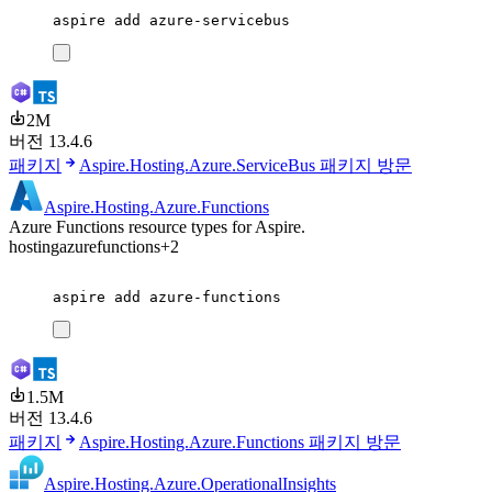
aspire
add
azure-servicebus
2M
버전 13.4.6
패키지
Aspire.Hosting.Azure.ServiceBus 패키지 방문
Aspire.Hosting.Azure.Functions
Azure Functions resource types for Aspire.
hosting
azure
functions
+2
aspire
add
azure-functions
1.5M
버전 13.4.6
패키지
Aspire.Hosting.Azure.Functions 패키지 방문
Aspire.Hosting.Azure.OperationalInsights