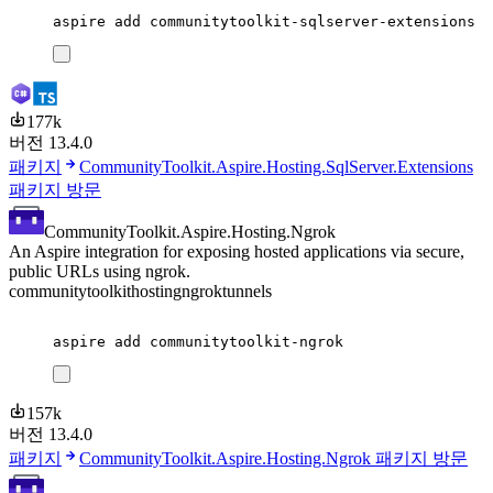
aspire
add
communitytoolkit-sqlserver-extensions
177k
버전 13.4.0
패키지
CommunityToolkit.Aspire.Hosting.SqlServer.Extensions
패키지 방문
CommunityToolkit.Aspire.Hosting.Ngrok
An Aspire integration for exposing hosted applications via secure,
public URLs using ngrok.
communitytoolkit
hosting
ngrok
tunnels
aspire
add
communitytoolkit-ngrok
157k
버전 13.4.0
패키지
CommunityToolkit.Aspire.Hosting.Ngrok 패키지 방문