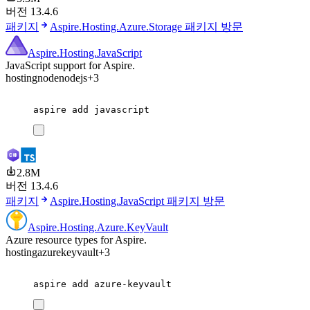
버전 13.4.6
패키지
Aspire.Hosting.Azure.Storage 패키지 방문
Aspire.Hosting.JavaScript
JavaScript support for Aspire.
hosting
node
nodejs
+3
aspire
add
javascript
2.8M
버전 13.4.6
패키지
Aspire.Hosting.JavaScript 패키지 방문
Aspire.Hosting.Azure.KeyVault
Azure resource types for Aspire.
hosting
azure
keyvault
+3
aspire
add
azure-keyvault