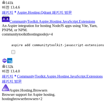
141k
버전 13.4.6
패키지
Aspire.Hosting.Qdrant 패키지 방문
CommunityToolkit.Aspire.Hosting.JavaScript.Extensions
An Aspire integration for hosting NodeJS apps using Vite, Yarn,
PNPM, or NPM.
communitytoolkit
hosting
nodejs
+4
aspire
add
communitytoolkit-javascript-extensions
132k
버전 13.4.0
패키지
CommunityToolkit.Aspire.Hosting.JavaScript.Extensions
패키지 방문
Aspire.Hosting.Browsers
Browser support for Aspire hosting.
hosting
browser
browsers
+2