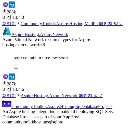
288k
버전 13.4.0
패키지
CommunityToolkit.Aspire.Hosting.MailPit 패키지 방문
Aspire.Hosting.Azure.Network
Azure Virtual Network resource types for Aspire.
hosting
azure
network
+6
aspire
add
azure-network
287k
버전 13.4.6
패키지
Aspire.Hosting.Azure.Network 패키지 방문
CommunityToolkit.Aspire.Hosting.SqlDatabaseProjects
An Aspire hosting integration capable of deploying SQL Server
Database Projects as part of your AppHost.
communitytoolkit
hosting
sql
sqlproj