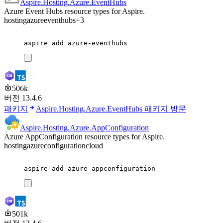
Aspire.Hosting.Azure.EventHubs
Azure Event Hubs resource types for Aspire.
hosting
azure
eventhubs
+3
aspire
add
azure-eventhubs
506k
버전 13.4.6
패키지
Aspire.Hosting.Azure.EventHubs 패키지 방문
Aspire.Hosting.Azure.AppConfiguration
Azure AppConfiguration resource types for Aspire.
hosting
azure
configuration
cloud
aspire
add
azure-appconfiguration
501k