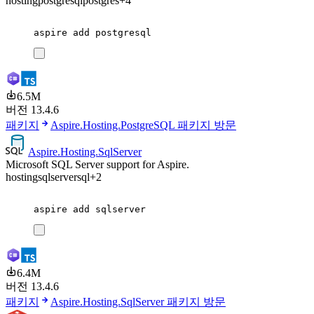
hosting
postgresql
postgres
+4
aspire
add
postgresql
6.5M
버전 13.4.6
패키지
Aspire.Hosting.PostgreSQL 패키지 방문
Aspire.Hosting.SqlServer
Microsoft SQL Server support for Aspire.
hosting
sqlserver
sql
+2
aspire
add
sqlserver
6.4M
버전 13.4.6
패키지
Aspire.Hosting.SqlServer 패키지 방문