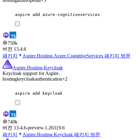
hosting
azure
openai
+5
aspire
add
azure-cognitiveservices
750k
버전 13.4.6
패키지
Aspire.Hosting.Azure.CognitiveServices 패키지 방문
Aspire.Hosting.Keycloak
Keycloak support for Aspire.
hosting
keycloak
authentication
+2
aspire
add
keycloak
740k
버전 13.4.6-preview.1.26319.6
패키지
Aspire.Hosting.Keycloak 패키지 방문