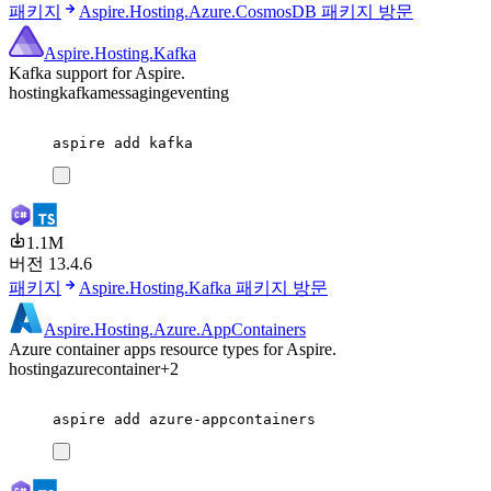
패키지
Aspire.Hosting.Azure.CosmosDB 패키지 방문
Aspire.Hosting.Kafka
Kafka support for Aspire.
hosting
kafka
messaging
eventing
aspire
add
kafka
1.1M
버전 13.4.6
패키지
Aspire.Hosting.Kafka 패키지 방문
Aspire.Hosting.Azure.AppContainers
Azure container apps resource types for Aspire.
hosting
azure
container
+2
aspire
add
azure-appcontainers