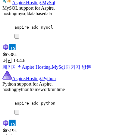
Aspire.Hosting.MySql
MySQL support for Aspire.
hosting
mysql
database
data
aspire
add
mysql
338k
버전 13.4.6
패키지
Aspire.Hosting.MySql 패키지 방문
Aspire.Hosting.Python
Python support for Aspire.
hosting
python
framework
runtime
aspire
add
python
319k