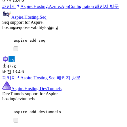
버전 13.4.6
패키지
Aspire.Hosting.Azure.AppConfiguration 패키지 방문
Aspire.Hosting.Seq
Seq support for Aspire.
hosting
seq
observability
logging
aspire
add
seq
477k
버전 13.4.6
패키지
Aspire.Hosting.Seq 패키지 방문
Aspire.Hosting.DevTunnels
DevTunnels support for Aspire.
hosting
devtunnels
aspire
add
devtunnels