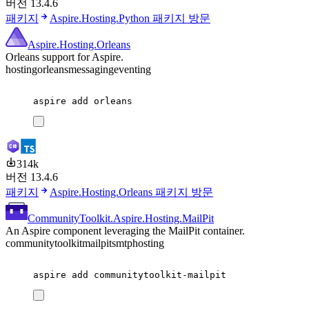
버전 13.4.6
패키지
Aspire.Hosting.Python 패키지 방문
Aspire.Hosting.Orleans
Orleans support for Aspire.
hosting
orleans
messaging
eventing
aspire
add
orleans
314k
버전 13.4.6
패키지
Aspire.Hosting.Orleans 패키지 방문
CommunityToolkit.Aspire.Hosting.MailPit
An Aspire component leveraging the MailPit container.
communitytoolkit
mailpit
smtp
hosting
aspire
add
communitytoolkit-mailpit