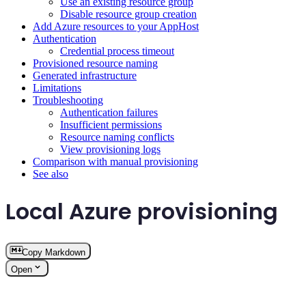
Use an existing resource group
Disable resource group creation
Add Azure resources to your AppHost
Authentication
Credential process timeout
Provisioned resource naming
Generated infrastructure
Limitations
Troubleshooting
Authentication failures
Insufficient permissions
Resource naming conflicts
View provisioning logs
Comparison with manual provisioning
See also
Local Azure provisioning
Copy Markdown
Open