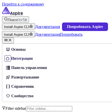
Перейти к содержимому
Aspire
Поиск
Ctrl
K
Документация
Попробовать Aspire
Install Aspire CLI
Документация
Попробовать
Install Aspire CLI
Основы
Интеграции
Панель управления
Развертывание
Справочник
Сообщество
Filter sidebar