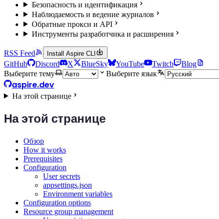
Безопасность и идентификация
Наблюдаемость и ведение журналов
Обратные прокси и API
Инструменты разработчика и расширения
RSS Feed
Install Aspire CLI
GitHub
Discord
X
BlueSky
YouTube
Twitch
Blog
Выберите тему
Выберите язык
aspire.dev
На этой странице
На этой странице
Обзор
How it works
Prerequisites
Configuration
User secrets
appsettings.json
Environment variables
Configuration options
Resource group management