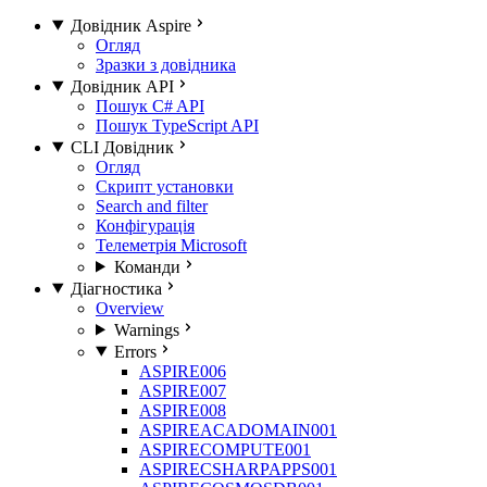
Довідник Aspire
Огляд
Зразки з довідника
Довідник API
Пошук C# API
Пошук TypeScript API
CLI Довідник
Огляд
Скрипт установки
Search and filter
Конфігурація
Телеметрія Microsoft
Команди
Діагностика
Overview
Warnings
Errors
ASPIRE006
ASPIRE007
ASPIRE008
ASPIREACADOMAIN001
ASPIRECOMPUTE001
ASPIRECSHARPAPPS001