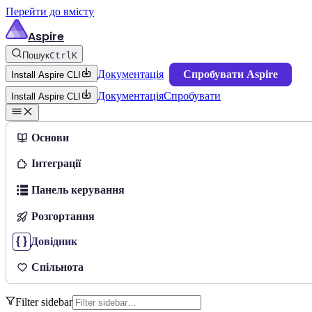
Перейти до вмісту
Aspire
Пошук
Ctrl
K
Документація
Спробувати Aspire
Install Aspire CLI
Документація
Спробувати
Install Aspire CLI
Основи
Інтеграції
Панель керування
Розгортання
Довідник
Спільнота
Filter sidebar