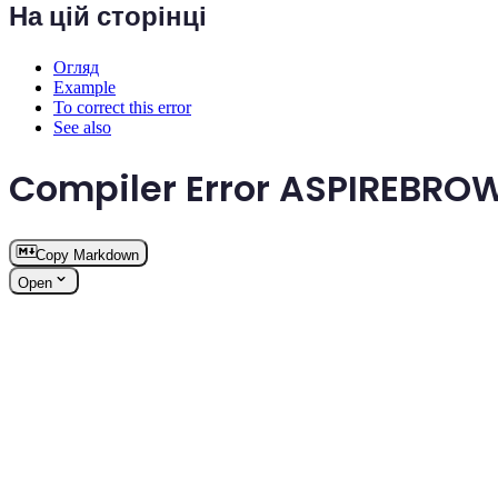
На цій сторінці
Огляд
Example
To correct this error
See also
Compiler Error ASPIREBR
Copy Markdown
Open