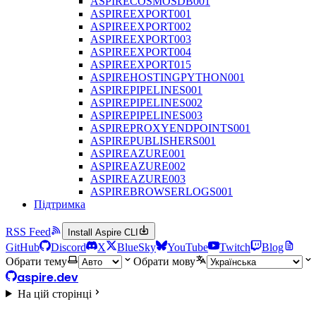
ASPIRECOSMOSDB001
ASPIREEXPORT001
ASPIREEXPORT002
ASPIREEXPORT003
ASPIREEXPORT004
ASPIREEXPORT015
ASPIREHOSTINGPYTHON001
ASPIREPIPELINES001
ASPIREPIPELINES002
ASPIREPIPELINES003
ASPIREPROXYENDPOINTS001
ASPIREPUBLISHERS001
ASPIREAZURE001
ASPIREAZURE002
ASPIREAZURE003
ASPIREBROWSERLOGS001
Підтримка
RSS Feed
Install Aspire CLI
GitHub
Discord
X
BlueSky
YouTube
Twitch
Blog
Обрати тему
Обрати мову
aspire.dev
На цій сторінці