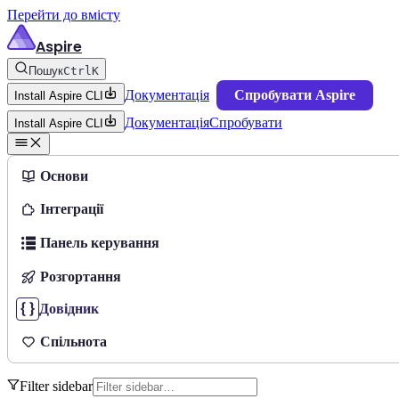
Перейти до вмісту
Aspire
Пошук
Ctrl
K
Документація
Спробувати Aspire
Install Aspire CLI
Документація
Спробувати
Install Aspire CLI
Основи
Інтеграції
Панель керування
Розгортання
Довідник
Спільнота
Filter sidebar