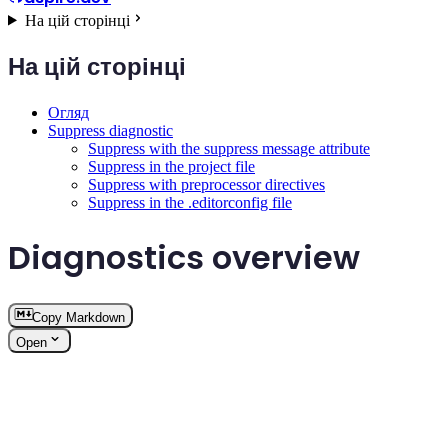
На цій сторінці
На цій сторінці
Огляд
Suppress diagnostic
Suppress with the suppress message attribute
Suppress in the project file
Suppress with preprocessor directives
Suppress in the .editorconfig file
Diagnostics overview
Copy Markdown
Open