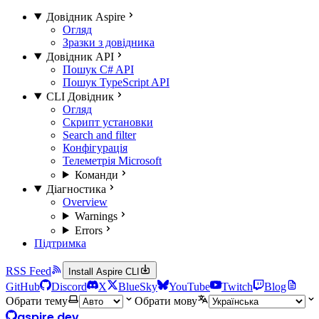
Довідник Aspire
Огляд
Зразки з довідника
Довідник API
Пошук C# API
Пошук TypeScript API
CLI Довідник
Огляд
Скрипт установки
Search and filter
Конфігурація
Телеметрія Microsoft
Команди
Діагностика
Overview
Warnings
Errors
Підтримка
RSS Feed
Install Aspire CLI
GitHub
Discord
X
BlueSky
YouTube
Twitch
Blog
Обрати тему
Обрати мову
aspire.dev