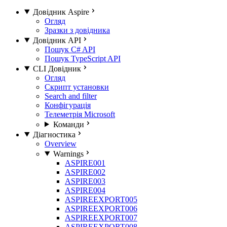
Довідник Aspire
Огляд
Зразки з довідника
Довідник API
Пошук C# API
Пошук TypeScript API
CLI Довідник
Огляд
Скрипт установки
Search and filter
Конфігурація
Телеметрія Microsoft
Команди
Діагностика
Overview
Warnings
ASPIRE001
ASPIRE002
ASPIRE003
ASPIRE004
ASPIREEXPORT005
ASPIREEXPORT006
ASPIREEXPORT007
ASPIREEXPORT008