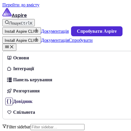
Перейти до вмісту
Aspire
Пошук
Ctrl
K
Документація
Спробувати Aspire
Install Aspire CLI
Документація
Спробувати
Install Aspire CLI
Основи
Інтеграції
Панель керування
Розгортання
Довідник
Спільнота
Filter sidebar