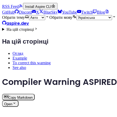
RSS Feed
Install Aspire CLI
GitHub
Discord
X
BlueSky
YouTube
Twitch
Blog
Обрати тему
Обрати мову
aspire.dev
На цій сторінці
На цій сторінці
Огляд
Example
To correct this warning
See also
Compiler Warning ASPIRE
Copy Markdown
Open