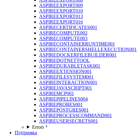
ASPIREEXPORT009
ASPIREEXPORT010
ASPIREEXPORT013
ASPIREEXPORT016
ASPIRECERTIFICATES001
ASPIRECOMPUTE002
ASPIRECOMPUTE003
ASPIRECONTAINERRUNTIME001
ASPIRECONTAINERSHELLEXECUTION001
ASPIREDOCKERFILEBUILDER001
ASPIREDOTNETTOOL
ASPIREDURABLETASK001
ASPIREEXTENSION001
ASPIREFILESYSTEM001
ASPIREINTERACTION001
ASPIREJAVASCRIPT001
ASPIREMCP001
ASPIREPIPELINES004
ASPIREPROBES001
ASPIREPOSTGRES001
ASPIREPROCESSCOMMAND001
ASPIREUSERSECRETS001
Errors
Підтримка