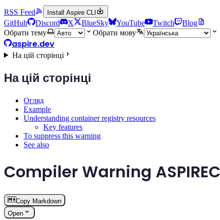
RSS Feed
Install Aspire CLI
GitHub
Discord
X
BlueSky
YouTube
Twitch
Blog
Обрати тему
Обрати мову
aspire.dev
На цій сторінці
На цій сторінці
Огляд
Example
Understanding container registry resources
Key features
To suppress this warning
See also
Compiler Warning ASPIR
Copy Markdown
Open