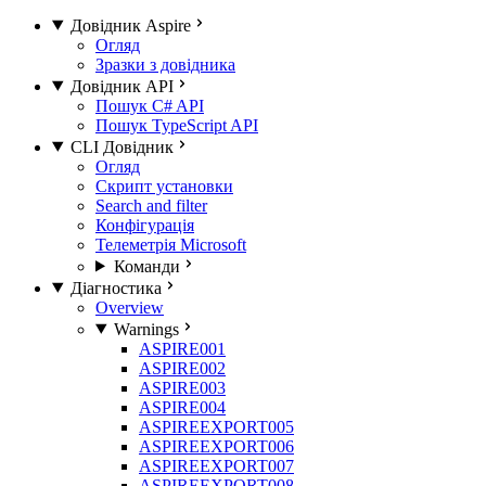
Довідник Aspire
Огляд
Зразки з довідника
Довідник API
Пошук C# API
Пошук TypeScript API
CLI Довідник
Огляд
Скрипт установки
Search and filter
Конфігурація
Телеметрія Microsoft
Команди
Діагностика
Overview
Warnings
ASPIRE001
ASPIRE002
ASPIRE003
ASPIRE004
ASPIREEXPORT005
ASPIREEXPORT006
ASPIREEXPORT007
ASPIREEXPORT008