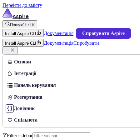
Перейти до вмісту
Aspire
Пошук
Ctrl
K
Документація
Спробувати Aspire
Install Aspire CLI
Документація
Спробувати
Install Aspire CLI
Основи
Інтеграції
Панель керування
Розгортання
Довідник
Спільнота
Filter sidebar