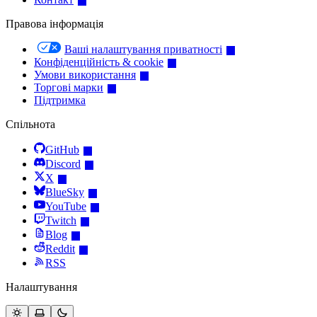
Правова інформація
Ваші налаштування приватності
Конфіденційність & cookie
Умови використання
Торгові марки
Підтримка
Спільнота
GitHub
Discord
X
BlueSky
YouTube
Twitch
Blog
Reddit
RSS
Налаштування