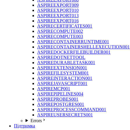
ASPIREEXPORT009
ASPIREEXPORT010
ASPIREEXPORT013
ASPIREEXPORT016
ASPIRECERTIFICATES001
ASPIRECOMPUTE002
ASPIRECOMPUTE003
ASPIRECONTAINERRUNTIME001
ASPIRECONTAINERSHELLEXECUTION001
ASPIREDOCKERFILEBUILDER001
ASPIREDOTNETTOOL
ASPIREDURABLETASK001
ASPIREEXTENSION001
ASPIREFILESYSTEM001
ASPIREINTERACTION001
ASPIREJAVASCRIPT001
ASPIREMCP001
ASPIREPIPELINES004
ASPIREPROBES001
ASPIREPOSTGRES001
ASPIREPROCESSCOMMAND001
ASPIREUSERSECRETS001
Errors
Підтримка