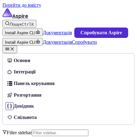
Перейти до вмісту
Aspire
Пошук
Ctrl
K
Документація
Спробувати Aspire
Install Aspire CLI
Документація
Спробувати
Install Aspire CLI
Основи
Інтеграції
Панель керування
Розгортання
Довідник
Спільнота
Filter sidebar