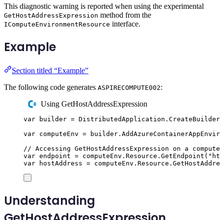
This diagnostic warning is reported when using the experimental
method from the
GetHostAddressExpression
interface.
IComputeEnvironmentResource
Example
Section titled “Example”
The following code generates
:
ASPIRECOMPUTE002
Using GetHostAddressExpression
var
 builder 
=
DistributedApplication
.
CreateBuilder
var
 computeEnv 
=
builder
.
AddAzureContainerAppEnvir
// Accessing GetHostAddressExpression on a compute
var
 endpoint 
=
computeEnv
.
Resource
.
GetEndpoint
(
"
ht
var
 hostAddress 
=
computeEnv
.
Resource
.
GetHostAddre
Understanding
GetHostAddressExpression