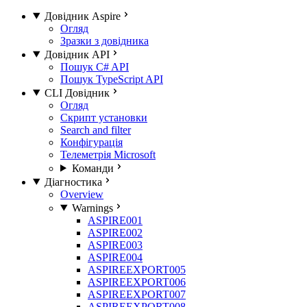
Довідник Aspire
Огляд
Зразки з довідника
Довідник API
Пошук C# API
Пошук TypeScript API
CLI Довідник
Огляд
Скрипт установки
Search and filter
Конфігурація
Телеметрія Microsoft
Команди
Діагностика
Overview
Warnings
ASPIRE001
ASPIRE002
ASPIRE003
ASPIRE004
ASPIREEXPORT005
ASPIREEXPORT006
ASPIREEXPORT007
ASPIREEXPORT008