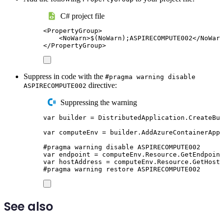
C# project file
<
PropertyGroup
>
<
NoWarn
>
$(NoWarn);ASPIRECOMPUTE002
</
NoWar
</
PropertyGroup
>
Suppress in code with the
#pragma warning disable
directive:
ASPIRECOMPUTE002
Suppressing the warning
var
 builder 
=
DistributedApplication
.
CreateBu
var
 computeEnv 
=
builder
.
AddAzureContainerApp
#
pragma
warning
disable
 ASPIRECOMPUTE002
var
 endpoint 
=
computeEnv
.
Resource
.
GetEndpoin
var
 hostAddress 
=
computeEnv
.
Resource
.
GetHost
#
pragma
warning
restore
 ASPIRECOMPUTE002
See also