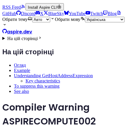
RSS Feed
Install Aspire CLI
GitHub
Discord
X
BlueSky
YouTube
Twitch
Blog
Обрати тему
Обрати мову
aspire.dev
На цій сторінці
На цій сторінці
Огляд
Example
Understanding GetHostAddressExpression
Key characteristics
To suppress this warning
See also
Compiler Warning
ASPIRECOMPUTE002