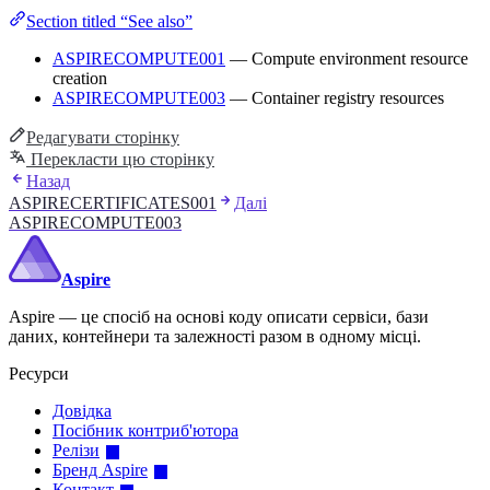
Section titled “See also”
ASPIRECOMPUTE001
— Compute environment resource
creation
ASPIRECOMPUTE003
— Container registry resources
Редагувати сторінку
Перекласти цю сторінку
Назад
ASPIRECERTIFICATES001
Далі
ASPIRECOMPUTE003
Aspire
Aspire — це спосіб на основі коду описати сервіси, бази
даних, контейнери та залежності разом в одному місці.
Ресурси
Довідка
Посібник контриб'ютора
Релізи
Бренд Aspire
Контакт