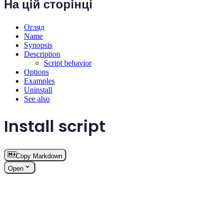
На цій сторінці
Огляд
Name
Synopsis
Description
Script behavior
Options
Examples
Uninstall
See also
Install script
Copy Markdown
Open