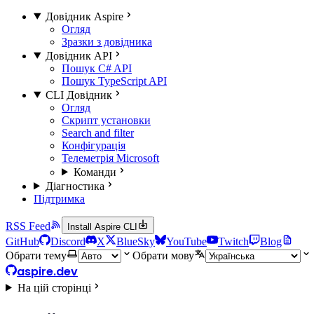
Довідник Aspire
Огляд
Зразки з довідника
Довідник API
Пошук C# API
Пошук TypeScript API
CLI Довідник
Огляд
Скрипт установки
Search and filter
Конфігурація
Телеметрія Microsoft
Команди
Діагностика
Підтримка
RSS Feed
Install Aspire CLI
GitHub
Discord
X
BlueSky
YouTube
Twitch
Blog
Обрати тему
Обрати мову
aspire.dev
На цій сторінці