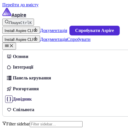
Перейти до вмісту
Aspire
Пошук
Ctrl
K
Документація
Спробувати Aspire
Install Aspire CLI
Документація
Спробувати
Install Aspire CLI
Основи
Інтеграції
Панель керування
Розгортання
Довідник
Спільнота
Filter sidebar