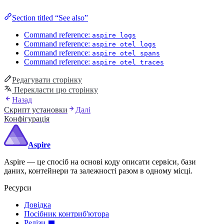
Section titled “See also”
Command reference:
aspire logs
Command reference:
aspire otel logs
Command reference:
aspire otel spans
Command reference:
aspire otel traces
Редагувати сторінку
Перекласти цю сторінку
Назад
Скрипт установки
Далі
Конфігурація
Aspire
Aspire — це спосіб на основі коду описати сервіси, бази
даних, контейнери та залежності разом в одному місці.
Ресурси
Довідка
Посібник контриб'ютора
Релізи