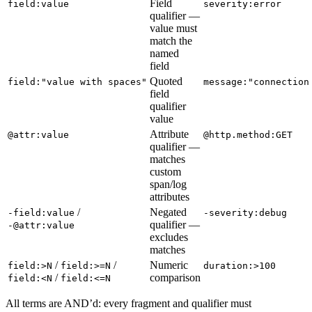
Field
field:value
severity:error
qualifier —
value must
match the
named
field
Quoted
field:"value with spaces"
message:"connection
field
qualifier
value
Attribute
@attr:value
@http.method:GET
qualifier —
matches
custom
span/log
attributes
/
Negated
-field:value
-severity:debug
qualifier —
-@attr:value
excludes
matches
/
/
Numeric
field:>N
field:>=N
duration:>100
/
comparison
field:<N
field:<=N
All terms are AND’d: every fragment and qualifier must