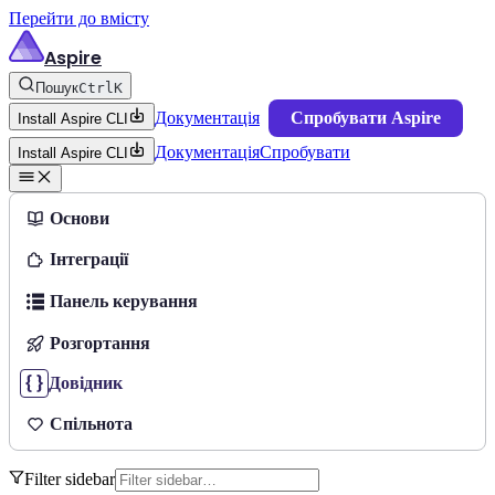
Перейти до вмісту
Aspire
Пошук
Ctrl
K
Документація
Спробувати Aspire
Install Aspire CLI
Документація
Спробувати
Install Aspire CLI
Основи
Інтеграції
Панель керування
Розгортання
Довідник
Спільнота
Filter sidebar