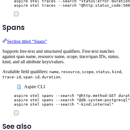
aspire
otel
traces
--search
"
status:error duration
aspire
otel
traces
--search
"
@http.status_code:500
Spans
Section titled “Spans”
Supports free-text and structured qualifiers. Free-text matches
against span name, resource name, scope, trace/span IDs, status,
kind, and all attribute keys/values.
Available field qualifiers:
,
,
,
,
,
name
resource
scope
status
kind
,
,
.
trace-id
span-id
duration
Aspire CLI
aspire
otel
spans
--search
"
@http.method:GET durat
aspire
otel
spans
--search
"
@db.system:postgresql
"
aspire
otel
spans
--search
"
-kind:internal
"
See also