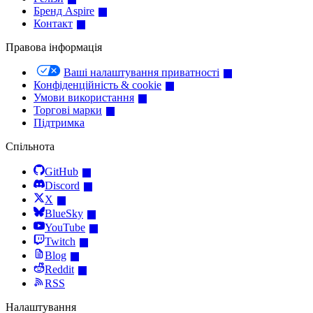
Бренд Aspire
Контакт
Правова інформація
Ваші налаштування приватності
Конфіденційність & cookie
Умови використання
Торгові марки
Підтримка
Спільнота
GitHub
Discord
X
BlueSky
YouTube
Twitch
Blog
Reddit
RSS
Налаштування