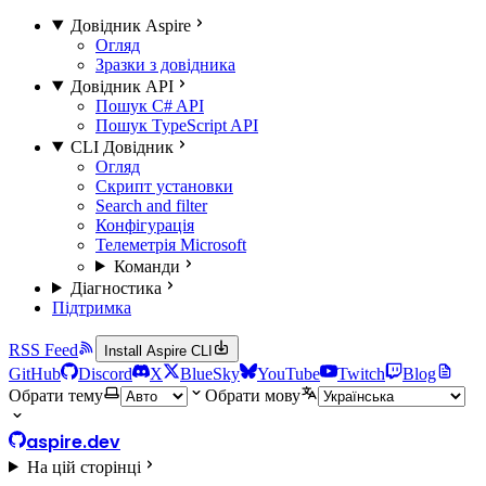
Довідник Aspire
Огляд
Зразки з довідника
Довідник API
Пошук C# API
Пошук TypeScript API
CLI Довідник
Огляд
Скрипт установки
Search and filter
Конфігурація
Телеметрія Microsoft
Команди
Діагностика
Підтримка
RSS Feed
Install Aspire CLI
GitHub
Discord
X
BlueSky
YouTube
Twitch
Blog
Обрати тему
Обрати мову
aspire.dev
На цій сторінці