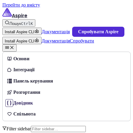
Перейти до вмісту
Aspire
Пошук
Ctrl
K
Документація
Спробувати Aspire
Install Aspire CLI
Документація
Спробувати
Install Aspire CLI
Основи
Інтеграції
Панель керування
Розгортання
Довідник
Спільнота
Filter sidebar