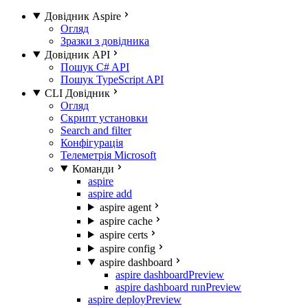
Довідник Aspire
Огляд
Зразки з довідника
Довідник API
Пошук C# API
Пошук TypeScript API
CLI Довідник
Огляд
Скрипт установки
Search and filter
Конфігурація
Телеметрія Microsoft
Команди
aspire
aspire add
aspire agent
aspire cache
aspire certs
aspire config
aspire dashboard
aspire dashboard
Preview
aspire dashboard run
Preview
aspire deploy
Preview