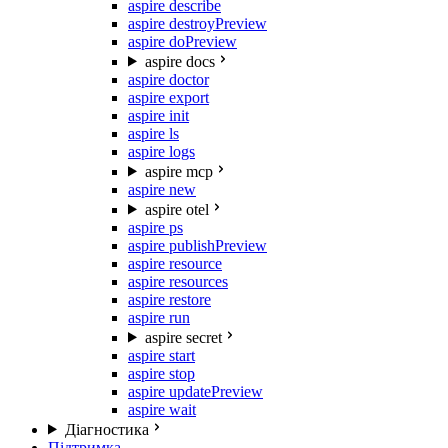
aspire describe
aspire destroy
Preview
aspire do
Preview
aspire docs
aspire doctor
aspire export
aspire init
aspire ls
aspire logs
aspire mcp
aspire new
aspire otel
aspire ps
aspire publish
Preview
aspire resource
aspire resources
aspire restore
aspire run
aspire secret
aspire start
aspire stop
aspire update
Preview
aspire wait
Діагностика
Підтримка