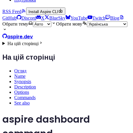
RSS Feed
Install Aspire CLI
GitHub
Discord
X
BlueSky
YouTube
Twitch
Blog
Обрати тему
Обрати мову
aspire.dev
На цій сторінці
На цій сторінці
Огляд
Name
Synopsis
Description
Options
Commands
See also
aspire dashboard