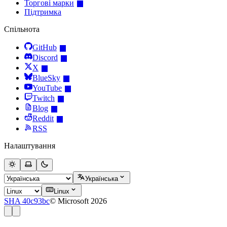
Торгові марки
Підтримка
Спільнота
GitHub
Discord
X
BlueSky
YouTube
Twitch
Blog
Reddit
RSS
Налаштування
Українська
Linux
SHA 40c93bc
© Microsoft 2026