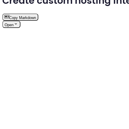
Create custom hosting int
Copy Markdown
Open