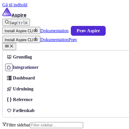
Gå til indhold
Aspire
Søg
Ctrl
K
Dokumentation
Prøv Aspire
Install Aspire CLI
Dokumentation
Prøv
Install Aspire CLI
Grundlag
Integrationer
Dashboard
Udrulning
Reference
Fællesskab
Filter sidebar