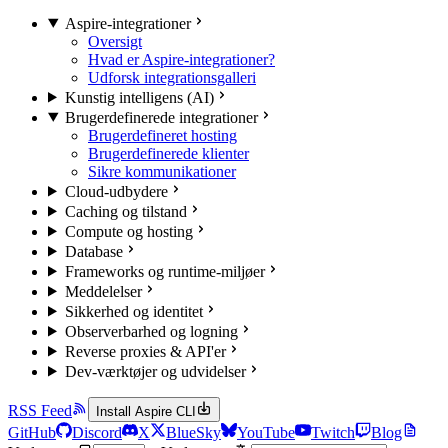
Aspire-integrationer
Oversigt
Hvad er Aspire-integrationer?
Udforsk integrationsgalleri
Kunstig intelligens (AI)
Brugerdefinerede integrationer
Brugerdefineret hosting
Brugerdefinerede klienter
Sikre kommunikationer
Cloud-udbydere
Caching og tilstand
Compute og hosting
Database
Frameworks og runtime-miljøer
Meddelelser
Sikkerhed og identitet
Observerbarhed og logning
Reverse proxies & API'er
Dev-værktøjer og udvidelser
RSS Feed
Install Aspire CLI
GitHub
Discord
X
BlueSky
YouTube
Twitch
Blog