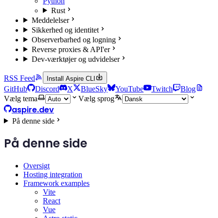
Python
Rust
Meddelelser
Sikkerhed og identitet
Observerbarhed og logning
Reverse proxies & API'er
Dev-værktøjer og udvidelser
RSS Feed
Install Aspire CLI
GitHub
Discord
X
BlueSky
YouTube
Twitch
Blog
Vælg tema
Vælg sprog
aspire.dev
På denne side
På denne side
Oversigt
Hosting integration
Framework examples
Vite
React
Vue