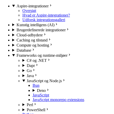
Aspire-integrationer
Oversigt
Hvad er Aspire-integrationer?
Udforsk integrationsgalleri
Kunstig intelligens (AI)
Brugerdefinerede integrationer
Cloud-udbydere
Caching og tilstand
Compute og hosting
Database
Frameworks og runtime-miljøer
C# og .NET
Dapr
Go
Java
JavaScript og Node.js
Bun
Deno
JavaScript
JavaScript monorepo extensions
Perl
PowerShell