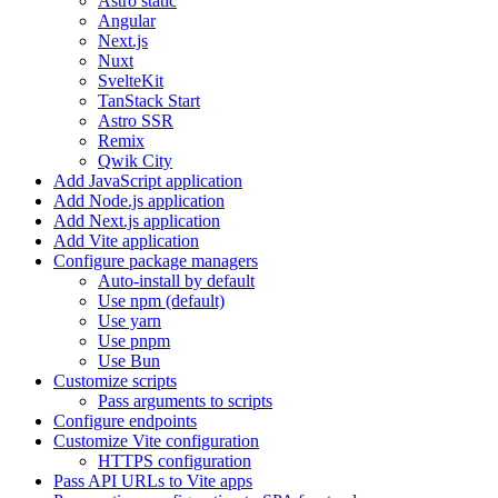
Astro static
Angular
Next.js
Nuxt
SvelteKit
TanStack Start
Astro SSR
Remix
Qwik City
Add JavaScript application
Add Node.js application
Add Next.js application
Add Vite application
Configure package managers
Auto-install by default
Use npm (default)
Use yarn
Use pnpm
Use Bun
Customize scripts
Pass arguments to scripts
Configure endpoints
Customize Vite configuration
HTTPS configuration
Pass API URLs to Vite apps