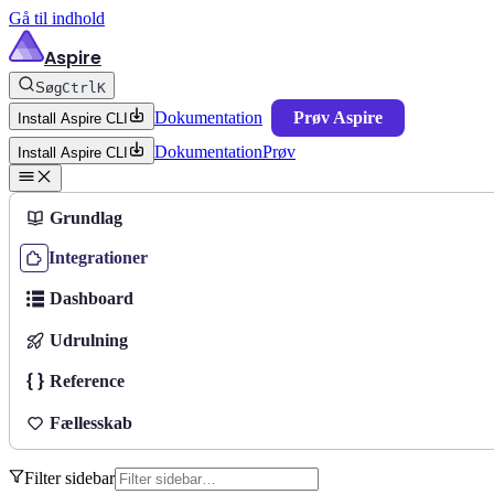
Gå til indhold
Aspire
Søg
Ctrl
K
Dokumentation
Prøv Aspire
Install Aspire CLI
Dokumentation
Prøv
Install Aspire CLI
Grundlag
Integrationer
Dashboard
Udrulning
Reference
Fællesskab
Filter sidebar