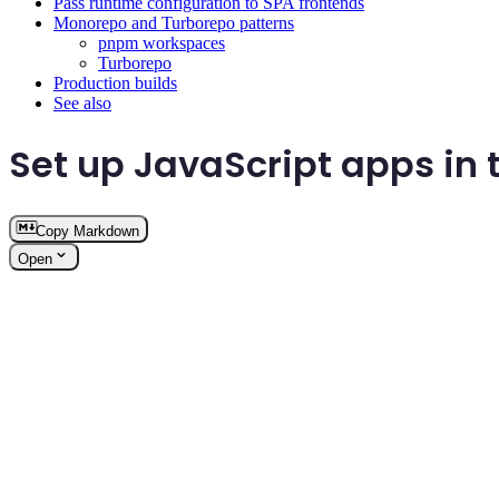
Pass runtime configuration to SPA frontends
Monorepo and Turborepo patterns
pnpm workspaces
Turborepo
Production builds
See also
Set up JavaScript apps in
Copy Markdown
Open