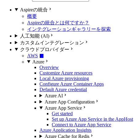
Aspireの統合
概要
Aspireの統合とは何ですか？
インテグレーションギャラリーを探索
人工知能 (AI)
カスタムインテグレーション
クラウドプロバイダー
AWS
Azure
Overview
Customize Azure resources
Local Azure provisioning
Configure Azure Container Apps
Default Azure credential
Azure AI
Azure App Configuration
Azure App Service
Get started
Set up Azure App Service in the AppHost
Connect to Azure App Service
Azure Application Insights
Azure Cache for Redis