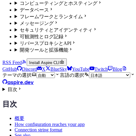
コンピューティングとホスティング
データベース
フレームワークとランタイム
メッセージング
セキュリティとアイデンティティ
可観測性とログ記録
リバースプロキシとAPI
開発ツールと拡張機能
RSS Feed
Install Aspire CLI
GitHub
Discord
X
BlueSky
YouTube
Twitch
Blog
テーマの選択
言語の選択
aspire.dev
目次
目次
概要
How configuration reaches your app
Connection string format
See also