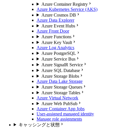
Azure Container Registry
Azure Kubernetes Service (AKS)
Azure Cosmos DB
Azure Data Explorer
Azure Event Hubs
Azure Front Door
Azure Functions
Azure Key Vault
Azure Log Analytics
Azure PostgreSQL
Azure Service Bus
Azure SignalR Service
Azure SQL Database
Azure Storage Blobs
Azure Data Lake Storage
Azure Storage Queues
Azure Storage Tables
Azure Virtual Network
Azure Web PubSub
Azure Container App Jobs
User-assigned managed identity
Manage role assignments
キャッシングと状態