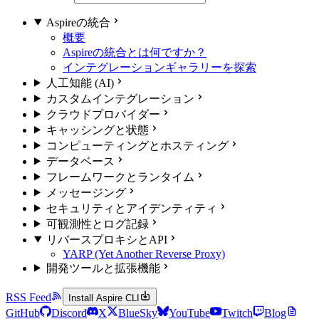
Aspireの統合
概要
Aspireの統合とは何ですか？
インテグレーションギャラリーを探索
人工知能 (AI)
カスタムインテグレーション
クラウドプロバイダー
キャッシングと状態
コンピューティングとホスティング
データベース
フレームワークとランタイム
メッセージング
セキュリティとアイデンティティ
可観測性とログ記録
リバースプロキシとAPI
YARP (Yet Another Reverse Proxy)
開発ツールと拡張機能
RSS Feed
Install Aspire CLI
GitHub
Discord
X
BlueSky
YouTube
Twitch
Blog