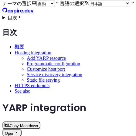
テーマの選択
言語の選択
aspire.dev
目次
目次
概要
Hosting integration
Add YARP resource
Programmatic configuration
Customize host port
Service discovery integration
Static file serving
HTTPS endpoints
See also
YARP integration
Copy Markdown
Open