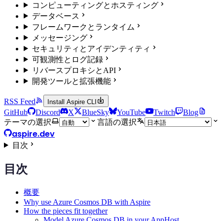
コンピューティングとホスティング
データベース
フレームワークとランタイム
メッセージング
セキュリティとアイデンティティ
可観測性とログ記録
リバースプロキシとAPI
開発ツールと拡張機能
RSS Feed
Install Aspire CLI
GitHub
Discord
X
BlueSky
YouTube
Twitch
Blog
テーマの選択
言語の選択
aspire.dev
目次
目次
概要
Why use Azure Cosmos DB with Aspire
How the pieces fit together
Model Azure Cosmos DB in your AppHost