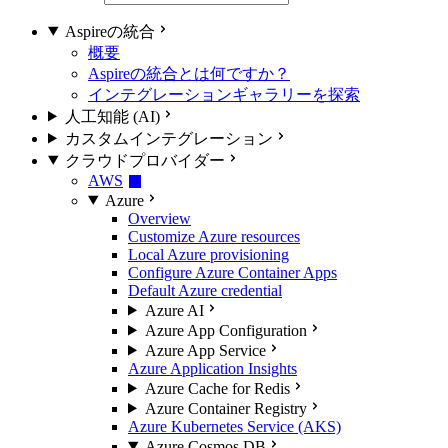
Aspireの統合
概要
Aspireの統合とは何ですか？
インテグレーションギャラリーを探索
人工知能 (AI)
カスタムインテグレーション
クラウドプロバイダー
AWS
Azure
Overview
Customize Azure resources
Local Azure provisioning
Configure Azure Container Apps
Default Azure credential
Azure AI
Azure App Configuration
Azure App Service
Azure Application Insights
Azure Cache for Redis
Azure Container Registry
Azure Kubernetes Service (AKS)
Azure Cosmos DB