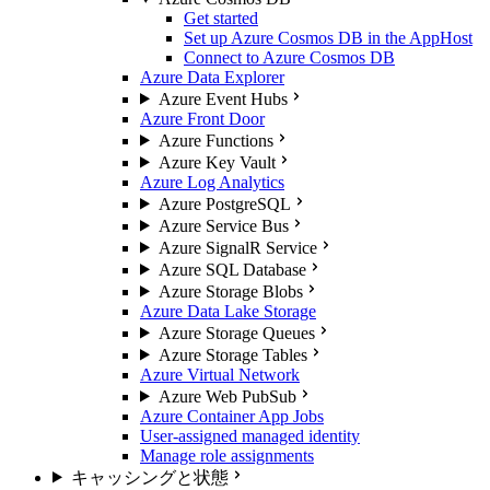
Get started
Set up Azure Cosmos DB in the AppHost
Connect to Azure Cosmos DB
Azure Data Explorer
Azure Event Hubs
Azure Front Door
Azure Functions
Azure Key Vault
Azure Log Analytics
Azure PostgreSQL
Azure Service Bus
Azure SignalR Service
Azure SQL Database
Azure Storage Blobs
Azure Data Lake Storage
Azure Storage Queues
Azure Storage Tables
Azure Virtual Network
Azure Web PubSub
Azure Container App Jobs
User-assigned managed identity
Manage role assignments
キャッシングと状態