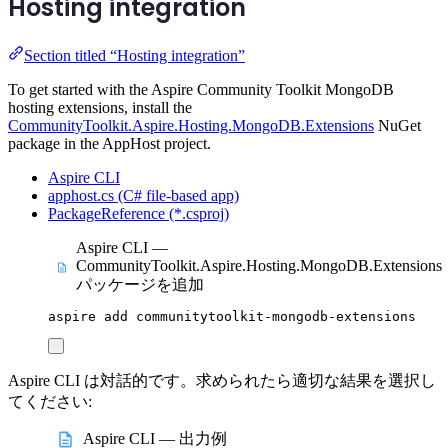
Hosting integration
Section titled “Hosting integration”
To get started with the Aspire Community Toolkit MongoDB
hosting extensions, install the
CommunityToolkit.Aspire.Hosting.MongoDB.Extensions
NuGet
package in the AppHost project.
Aspire CLI
apphost.cs (C# file-based app)
PackageReference (*.csproj)
Aspire CLI —
CommunityToolkit.Aspire.Hosting.MongoDB.Extensions
パッケージを追加
aspire
add
communitytoolkit-mongodb-extensions
Aspire CLI は対話的です。求められたら適切な結果を選択し
てください:
Aspire CLI — 出力例