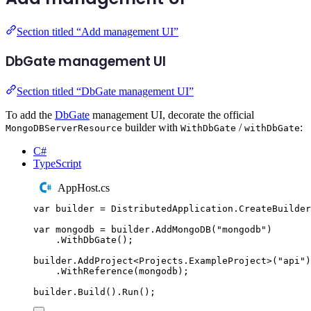
Section titled “Add management UI”
DbGate management UI
Section titled “DbGate management UI”
To add the
DbGate
management UI, decorate the official
builder with
/
:
MongoDBServerResource
WithDbGate
withDbGate
C#
TypeScript
AppHost.cs
var
 builder 
=
DistributedApplication
.
CreateBuilder
var
 mongodb 
=
builder
.
AddMongoDB
(
"
mongodb
"
)
.
WithDbGate
();
builder
.
AddProject
<
Projects
.
ExampleProject
>(
"
api
"
)
.
WithReference
(
mongodb
);
builder
.
Build
()
.
Run
();