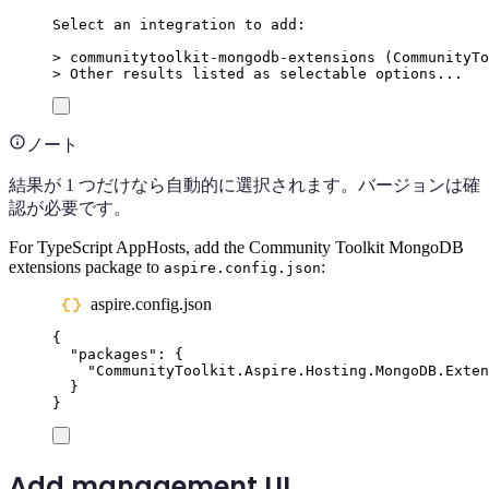
Select
an
integration
to
add:
>
 communitytoolkit-mongodb-extensions (
CommunityTo
>
 Other results listed as selectable options...
ノート
結果が 1 つだけなら自動的に選択されます。バージョンは確
認が必要です。
For TypeScript AppHosts, add the Community Toolkit MongoDB
extensions package to
:
aspire.config.json
aspire.config.json
{
"
packages
"
:
{
"
CommunityToolkit.Aspire.Hosting.MongoDB.Exten
}
}
Add management UI