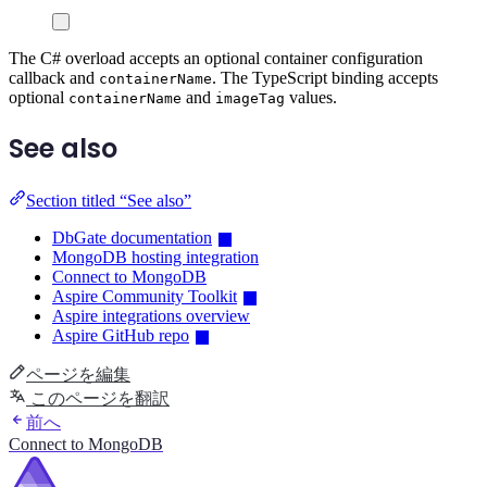
The C# overload accepts an optional container configuration
callback and
. The TypeScript binding accepts
containerName
optional
and
values.
containerName
imageTag
See also
Section titled “See also”
DbGate documentation
MongoDB hosting integration
Connect to MongoDB
Aspire Community Toolkit
Aspire integrations overview
Aspire GitHub repo
ページを編集
このページを翻訳
前へ
Connect to MongoDB