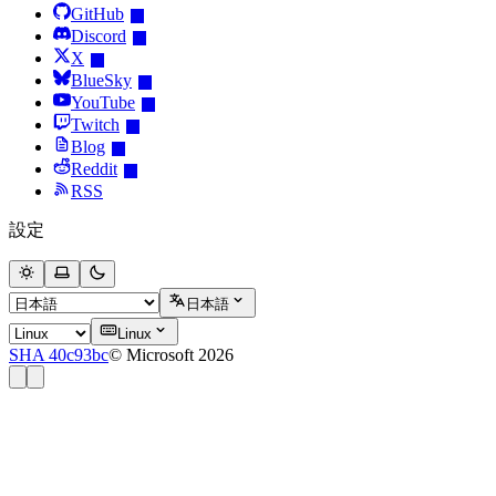
GitHub
Discord
X
BlueSky
YouTube
Twitch
Blog
Reddit
RSS
設定
日本語
Linux
SHA 40c93bc
© Microsoft 2026