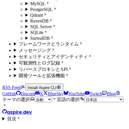
MySQL
PostgreSQL
Qdrant
RavenDB
SQL Server
SQLite
SurrealDB
フレームワークとランタイム
メッセージング
セキュリティとアイデンティティ
可観測性とログ記録
リバースプロキシとAPI
開発ツールと拡張機能
RSS Feed
Install Aspire CLI
GitHub
Discord
X
BlueSky
YouTube
Twitch
Blog
テーマの選択
言語の選択
aspire.dev
目次