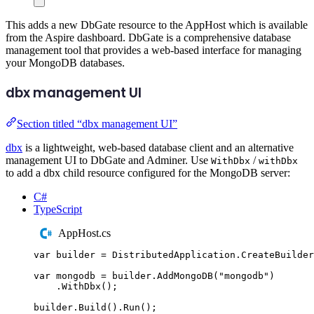
This adds a new DbGate resource to the AppHost which is available
from the Aspire dashboard. DbGate is a comprehensive database
management tool that provides a web-based interface for managing
your MongoDB databases.
dbx management UI
Section titled “dbx management UI”
dbx
is a lightweight, web-based database client and an alternative
management UI to DbGate and Adminer. Use
/
WithDbx
withDbx
to add a dbx child resource configured for the MongoDB server:
C#
TypeScript
AppHost.cs
var
 builder 
=
DistributedApplication
.
CreateBuilder
var
 mongodb 
=
builder
.
AddMongoDB
(
"
mongodb
"
)
.
WithDbx
();
builder
.
Build
()
.
Run
();