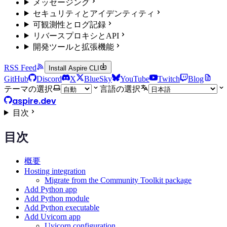
メッセージング
セキュリティとアイデンティティ
可観測性とログ記録
リバースプロキシとAPI
開発ツールと拡張機能
RSS Feed
Install Aspire CLI
GitHub
Discord
X
BlueSky
YouTube
Twitch
Blog
テーマの選択
言語の選択
aspire.dev
目次
目次
概要
Hosting integration
Migrate from the Community Toolkit package
Add Python app
Add Python module
Add Python executable
Add Uvicorn app
Uvicorn configuration