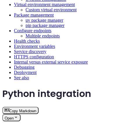
Virtual environment management
Custom virtual environment
Package management
uv package manager
pip package manager
Configure endpoints
Multiple endpoints
Health checks
Environment variables
Service discovery
HTTPS configuration
Internal versus external service exposure
Debugging
Deployment
See also
Python integration
Copy Markdown
Open