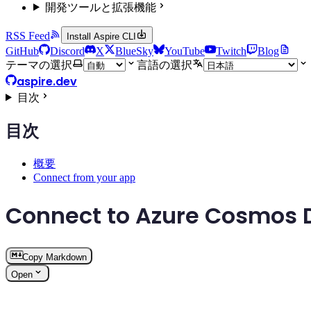
開発ツールと拡張機能
RSS Feed
Install Aspire CLI
GitHub
Discord
X
BlueSky
YouTube
Twitch
Blog
テーマの選択
言語の選択
aspire.dev
目次
目次
概要
Connect from your app
Connect to Azure Cosmos D
Copy Markdown
Open