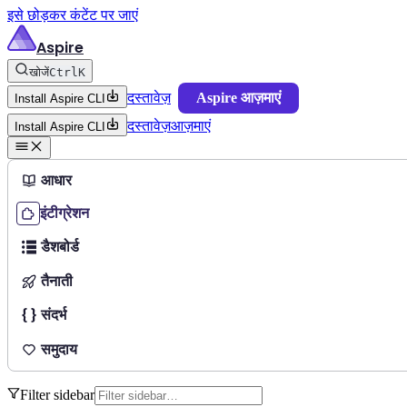
इसे छोड़कर कंटेंट पर जाएं
Aspire
खोजें
Ctrl
K
दस्तावेज़
Aspire आज़माएं
Install Aspire CLI
दस्तावेज़
आज़माएं
Install Aspire CLI
आधार
इंटीग्रेशन
डैशबोर्ड
तैनाती
संदर्भ
समुदाय
Filter sidebar