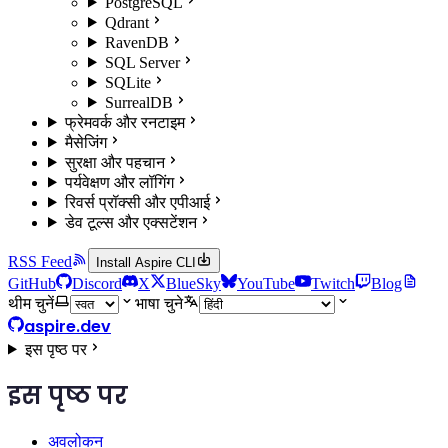
PostgreSQL
Qdrant
RavenDB
SQL Server
SQLite
SurrealDB
फ्रेमवर्क और रनटाइम
मैसेजिंग
सुरक्षा और पहचान
पर्यवेक्षण और लॉगिंग
रिवर्स प्रॉक्सी और एपीआई
डेव टूल्स और एक्सटेंशन
RSS Feed
Install Aspire CLI
GitHub
Discord
X
BlueSky
YouTube
Twitch
Blog
थीम चुनें
भाषा चुने
aspire.dev
इस पृष्ठ पर
इस पृष्ठ पर
अवलोकन