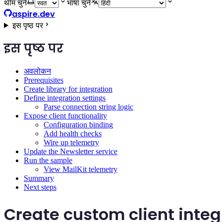
थीम चुनें
भाषा चुने
aspire.dev
इस पृष्ठ पर
इस पृष्ठ पर
अवलोकन
Prerequisites
Create library for integration
Define integration settings
Parse connection string logic
Expose client functionality
Configuration binding
Add health checks
Wire up telemetry
Update the Newsletter service
Run the sample
View MailKit telemetry
Summary
Next steps
Create custom client integ