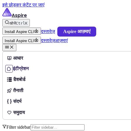
इसे छोड़कर कंटेंट पर जाएं
Aspire
खोजें
Ctrl
K
दस्तावेज़
Aspire आज़माएं
Install Aspire CLI
दस्तावेज़
आज़माएं
Install Aspire CLI
आधार
इंटीग्रेशन
डैशबोर्ड
तैनाती
संदर्भ
समुदाय
Filter sidebar