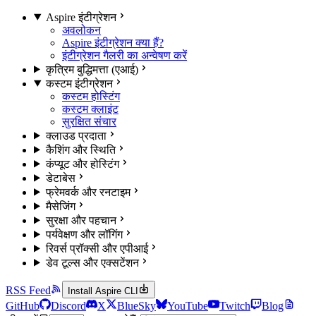
Aspire इंटीग्रेशन
अवलोकन
Aspire इंटीग्रेशन क्या हैं?
इंटीग्रेशन गैलरी का अन्वेषण करें
कृत्रिम बुद्धिमत्ता (एआई)
कस्टम इंटीग्रेशन
कस्टम होस्टिंग
कस्टम क्लाइंट
सुरक्षित संचार
क्लाउड प्रदाता
कैशिंग और स्थिति
कंप्यूट और होस्टिंग
डेटाबेस
फ्रेमवर्क और रनटाइम
मैसेजिंग
सुरक्षा और पहचान
पर्यवेक्षण और लॉगिंग
रिवर्स प्रॉक्सी और एपीआई
डेव टूल्स और एक्सटेंशन
RSS Feed
Install Aspire CLI
GitHub
Discord
X
BlueSky
YouTube
Twitch
Blog