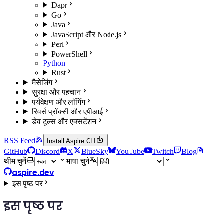
Dapr
Go
Java
JavaScript और Node.js
Perl
PowerShell
Python
Rust
मैसेजिंग
सुरक्षा और पहचान
पर्यवेक्षण और लॉगिंग
रिवर्स प्रॉक्सी और एपीआई
डेव टूल्स और एक्सटेंशन
RSS Feed
Install Aspire CLI
GitHub
Discord
X
BlueSky
YouTube
Twitch
Blog
थीम चुनें
भाषा चुने
aspire.dev
इस पृष्ठ पर
इस पृष्ठ पर