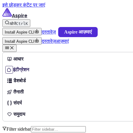
इसे छोड़कर कंटेंट पर जाएं
Aspire
खोजें
Ctrl
K
दस्तावेज़
Aspire आज़माएं
Install Aspire CLI
दस्तावेज़
आज़माएं
Install Aspire CLI
आधार
इंटीग्रेशन
डैशबोर्ड
तैनाती
संदर्भ
समुदाय
Filter sidebar