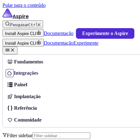
Pular para o conteúdo
Aspire
Pesquisar
Ctrl
K
Documentação
Experimente o Aspire
Install Aspire CLI
Documentação
Experimente
Install Aspire CLI
Fundamentos
Integrações
Painel
Implantação
Referência
Comunidade
Filter sidebar