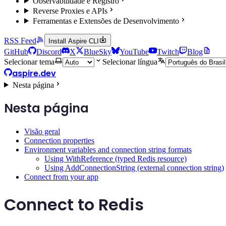
Observabilidade e Registro
Reverse Proxies e APIs
Ferramentas e Extensões de Desenvolvimento
RSS Feed
Install Aspire CLI
GitHub
Discord
X
BlueSky
YouTube
Twitch
Blog
Selecionar tema
Selecionar língua
aspire.dev
Nesta página
Nesta página
Visão geral
Connection properties
Environment variables and connection string formats
Using WithReference (typed Redis resource)
Using AddConnectionString (external connection string)
Connect from your app
Connect to Redis