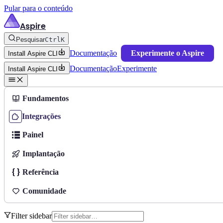
Pular para o conteúdo
Aspire
Pesquisar
Ctrl
K
Documentação
Experimente o Aspire
Install Aspire CLI
Documentação
Experimente
Install Aspire CLI
Fundamentos
Integrações
Painel
Implantação
Referência
Comunidade
Filter sidebar