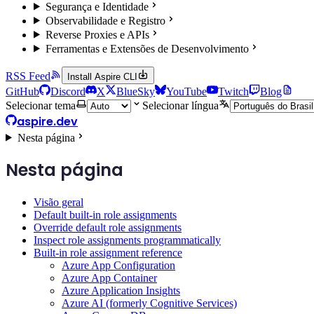
Segurança e Identidade
Observabilidade e Registro
Reverse Proxies e APIs
Ferramentas e Extensões de Desenvolvimento
RSS Feed
Install Aspire CLI
GitHub
Discord
X
BlueSky
YouTube
Twitch
Blog
Selecionar tema
Selecionar língua
aspire.dev
Nesta página
Nesta página
Visão geral
Default built-in role assignments
Override default role assignments
Inspect role assignments programmatically
Built-in role assignment reference
Azure App Configuration
Azure App Container
Azure Application Insights
Azure AI (formerly Cognitive Services)