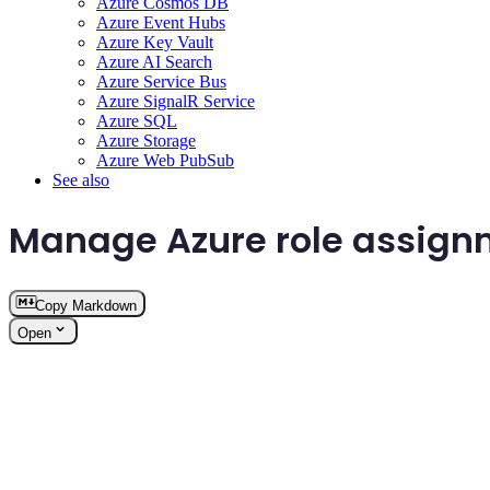
Azure Cosmos DB
Azure Event Hubs
Azure Key Vault
Azure AI Search
Azure Service Bus
Azure SignalR Service
Azure SQL
Azure Storage
Azure Web PubSub
See also
Manage Azure role assign
Copy Markdown
Open