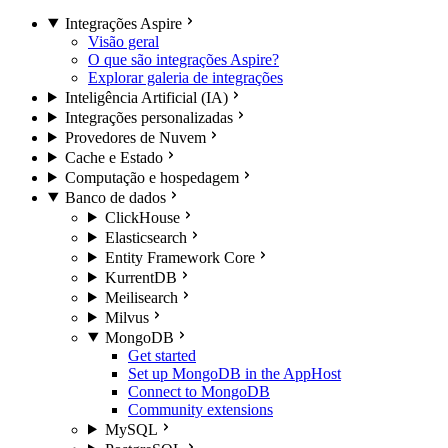
Integrações Aspire
Visão geral
O que são integrações Aspire?
Explorar galeria de integrações
Inteligência Artificial (IA)
Integrações personalizadas
Provedores de Nuvem
Cache e Estado
Computação e hospedagem
Banco de dados
ClickHouse
Elasticsearch
Entity Framework Core
KurrentDB
Meilisearch
Milvus
MongoDB
Get started
Set up MongoDB in the AppHost
Connect to MongoDB
Community extensions
MySQL