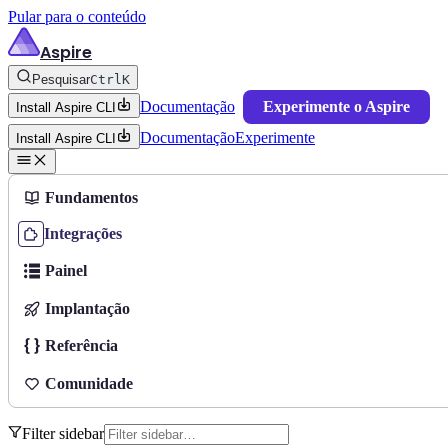
Pular para o conteúdo
Aspire
Pesquisar
Ctrl
K
Documentação
Experimente o Aspire
Install Aspire CLI
Documentação
Experimente
Install Aspire CLI
Fundamentos
Integrações
Painel
Implantação
Referência
Comunidade
Filter sidebar