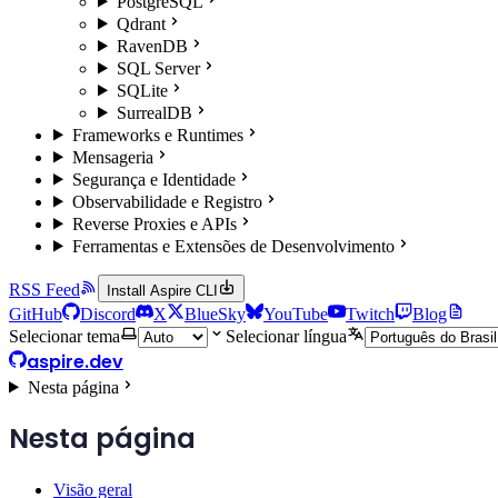
PostgreSQL
Qdrant
RavenDB
SQL Server
SQLite
SurrealDB
Frameworks e Runtimes
Mensageria
Segurança e Identidade
Observabilidade e Registro
Reverse Proxies e APIs
Ferramentas e Extensões de Desenvolvimento
RSS Feed
Install Aspire CLI
GitHub
Discord
X
BlueSky
YouTube
Twitch
Blog
Selecionar tema
Selecionar língua
aspire.dev
Nesta página
Nesta página
Visão geral