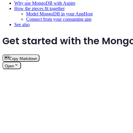
Why use MongoDB with Aspire
How the pieces fit together
Model MongoDB in your AppHost
Connect from your consuming app
See also
Get started with the Mong
Copy Markdown
Open