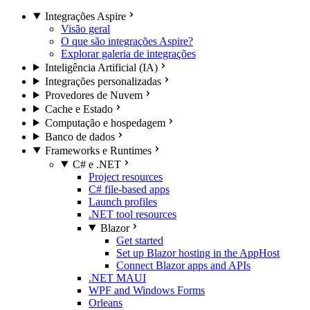
Integrações Aspire
Visão geral
O que são integrações Aspire?
Explorar galeria de integrações
Inteligência Artificial (IA)
Integrações personalizadas
Provedores de Nuvem
Cache e Estado
Computação e hospedagem
Banco de dados
Frameworks e Runtimes
C# e .NET
Project resources
C# file-based apps
Launch profiles
.NET tool resources
Blazor
Get started
Set up Blazor hosting in the AppHost
Connect Blazor apps and APIs
.NET MAUI
WPF and Windows Forms
Orleans