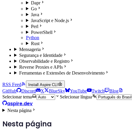
Dapr
Go
Java
JavaScript e Node.js
Perl
PowerShell
Python
Rust
Mensageria
Segurança e Identidade
Observabilidade e Registro
Reverse Proxies e APIs
Ferramentas e Extensões de Desenvolvimento
RSS Feed
Install Aspire CLI
GitHub
Discord
X
BlueSky
YouTube
Twitch
Blog
Selecionar tema
Selecionar língua
aspire.dev
Nesta página
Nesta página