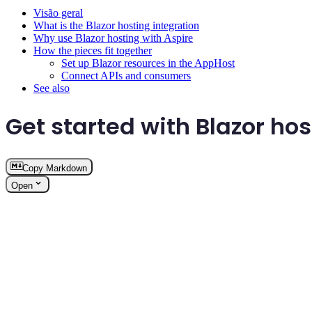
Visão geral
What is the Blazor hosting integration
Why use Blazor hosting with Aspire
How the pieces fit together
Set up Blazor resources in the AppHost
Connect APIs and consumers
See also
Get started with Blazor hos
Copy Markdown
Open