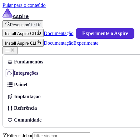
Pular para o conteúdo
Aspire
Pesquisar
Ctrl
K
Documentação
Experimente o Aspire
Install Aspire CLI
Documentação
Experimente
Install Aspire CLI
Fundamentos
Integrações
Painel
Implantação
Referência
Comunidade
Filter sidebar