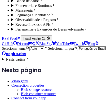
Banco de dados
Frameworks e Runtimes
Mensageria
Segurança e Identidade
Observabilidade e Registro
Reverse Proxies e APIs
Ferramentas e Extensões de Desenvolvimento
RSS Feed
Install Aspire CLI
GitHub
Discord
X
BlueSky
YouTube
Twitch
Blog
Selecionar tema
Selecionar língua
aspire.dev
Nesta página
Nesta página
Visão geral
Connection properties
Blob storage resource
Blob container resource
Connect from your app