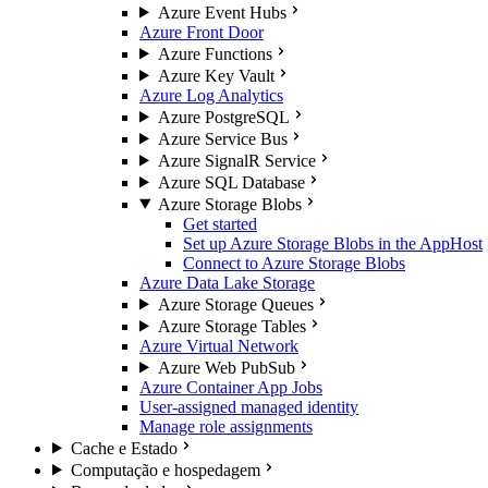
Azure Event Hubs
Azure Front Door
Azure Functions
Azure Key Vault
Azure Log Analytics
Azure PostgreSQL
Azure Service Bus
Azure SignalR Service
Azure SQL Database
Azure Storage Blobs
Get started
Set up Azure Storage Blobs in the AppHost
Connect to Azure Storage Blobs
Azure Data Lake Storage
Azure Storage Queues
Azure Storage Tables
Azure Virtual Network
Azure Web PubSub
Azure Container App Jobs
User-assigned managed identity
Manage role assignments
Cache e Estado
Computação e hospedagem