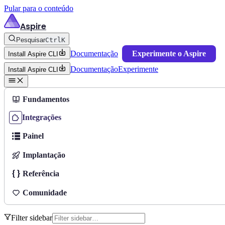
Pular para o conteúdo
Aspire
Pesquisar
Ctrl
K
Documentação
Experimente o Aspire
Install Aspire CLI
Documentação
Experimente
Install Aspire CLI
Fundamentos
Integrações
Painel
Implantação
Referência
Comunidade
Filter sidebar