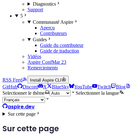
Diagnostics
Support
5
Communauté Aspire
Aperçu
Contributeurs
Guides
Guide du contributeur
Guide de traduction
Vidéos
Aspire Conf
Mar 23
Remerciements
RSS Feed
Install Aspire CLI
GitHub
Discord
X
BlueSky
YouTube
Twitch
Blog
Selectionner le thème
Selectionner la langue
aspire.dev
Sur cette page
Sur cette page