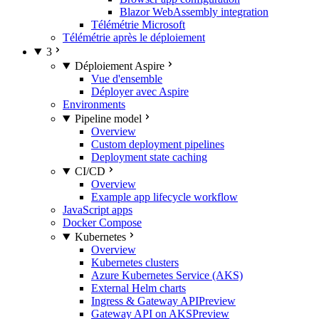
Blazor WebAssembly integration
Télémétrie Microsoft
Télémétrie après le déploiement
3
Déploiement Aspire
Vue d'ensemble
Déployer avec Aspire
Environments
Pipeline model
Overview
Custom deployment pipelines
Deployment state caching
CI/CD
Overview
Example app lifecycle workflow
JavaScript apps
Docker Compose
Kubernetes
Overview
Kubernetes clusters
Azure Kubernetes Service (AKS)
External Helm charts
Ingress & Gateway API
Preview
Gateway API on AKS
Preview