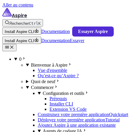
Aller au contenu
Aspire
Rechercher
Ctrl
K
Documentation
Essayer Aspire
Install Aspire CLI
Documentation
Essayer
Install Aspire CLI
0
Bienvenue à Aspire
Vue d'ensemble
Qu’est-ce qu’Aspire ?
Quoi de neuf
Commencer
Configuration et outils
Prérequis
Installer CLI
Extension VS Code
Construisez votre première application
Quickstart
Déployez votre première application
Tutorial
Ajoutez Aspire à une application existante
Agents de codage IA