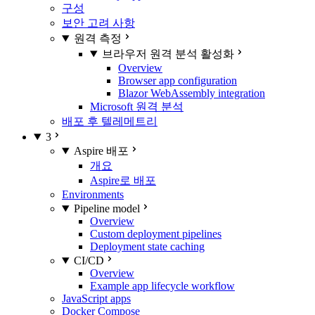
구성
보안 고려 사항
원격 측정
브라우저 원격 분석 활성화
Overview
Browser app configuration
Blazor WebAssembly integration
Microsoft 원격 분석
배포 후 텔레메트리
3
Aspire 배포
개요
Aspire로 배포
Environments
Pipeline model
Overview
Custom deployment pipelines
Deployment state caching
CI/CD
Overview
Example app lifecycle workflow
JavaScript apps
Docker Compose