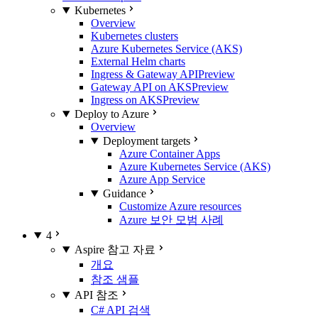
Kubernetes
Overview
Kubernetes clusters
Azure Kubernetes Service (AKS)
External Helm charts
Ingress & Gateway API
Preview
Gateway API on AKS
Preview
Ingress on AKS
Preview
Deploy to Azure
Overview
Deployment targets
Azure Container Apps
Azure Kubernetes Service (AKS)
Azure App Service
Guidance
Customize Azure resources
Azure 보안 모범 사례
4
Aspire 참고 자료
개요
참조 샘플
API 참조
C# API 검색