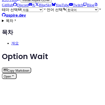
Install Aspire CLI
GitHub
Discord
X
BlueSky
YouTube
Twitch
Blog
테마 선택
언어 선택
aspire.dev
목차
목차
개요
Option Wait
Copy Markdown
Open