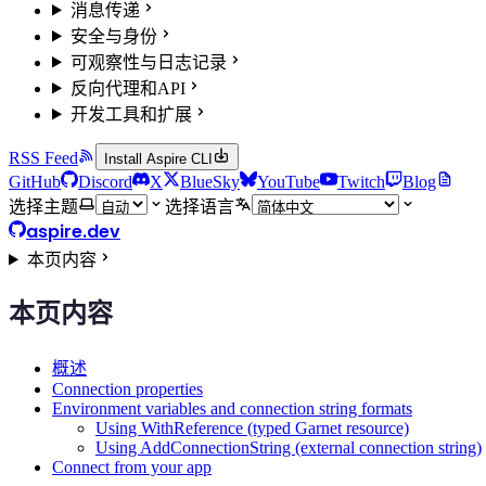
消息传递
安全与身份
可观察性与日志记录
反向代理和API
开发工具和扩展
RSS Feed
Install Aspire CLI
GitHub
Discord
X
BlueSky
YouTube
Twitch
Blog
选择主题
选择语言
aspire.dev
本页内容
本页内容
概述
Connection properties
Environment variables and connection string formats
Using WithReference (typed Garnet resource)
Using AddConnectionString (external connection string)
Connect from your app