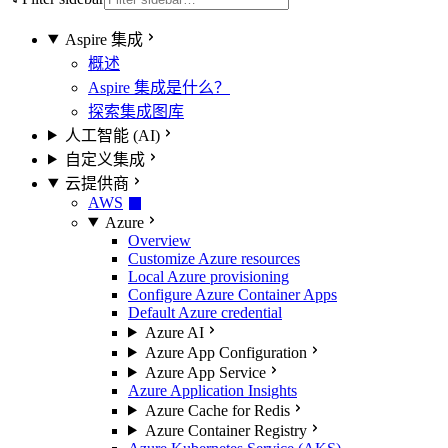
Aspire 集成
概述
Aspire 集成是什么？
探索集成图库
人工智能 (AI)
自定义集成
云提供商
AWS
Azure
Overview
Customize Azure resources
Local Azure provisioning
Configure Azure Container Apps
Default Azure credential
Azure AI
Azure App Configuration
Azure App Service
Azure Application Insights
Azure Cache for Redis
Azure Container Registry