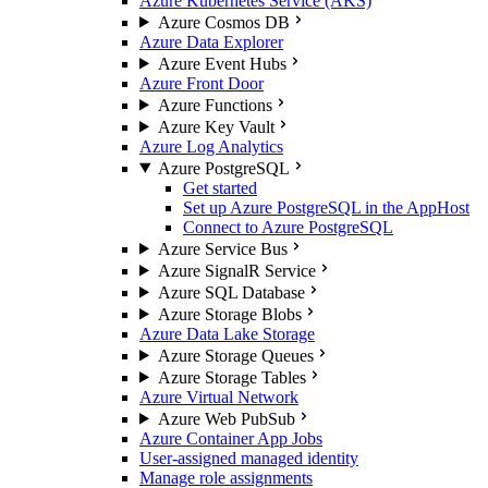
Azure Kubernetes Service (AKS)
Azure Cosmos DB
Azure Data Explorer
Azure Event Hubs
Azure Front Door
Azure Functions
Azure Key Vault
Azure Log Analytics
Azure PostgreSQL
Get started
Set up Azure PostgreSQL in the AppHost
Connect to Azure PostgreSQL
Azure Service Bus
Azure SignalR Service
Azure SQL Database
Azure Storage Blobs
Azure Data Lake Storage
Azure Storage Queues
Azure Storage Tables
Azure Virtual Network
Azure Web PubSub
Azure Container App Jobs
User-assigned managed identity
Manage role assignments