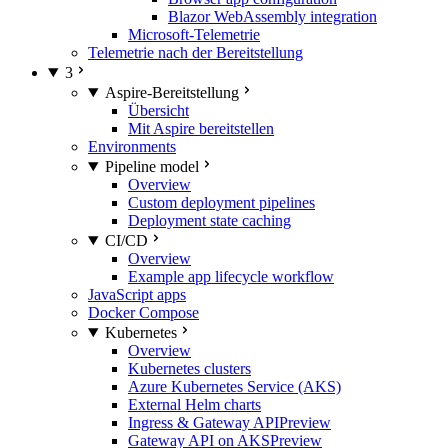
Blazor WebAssembly integration
Microsoft-Telemetrie
Telemetrie nach der Bereitstellung
3
Aspire-Bereitstellung
Übersicht
Mit Aspire bereitstellen
Environments
Pipeline model
Overview
Custom deployment pipelines
Deployment state caching
CI/CD
Overview
Example app lifecycle workflow
JavaScript apps
Docker Compose
Kubernetes
Overview
Kubernetes clusters
Azure Kubernetes Service (AKS)
External Helm charts
Ingress & Gateway API
Preview
Gateway API on AKS
Preview