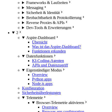
Frameworks & Laufzeiten
Messaging
Sicherheit & Identität
Beobachtbarkeit & Protokollierung
Reverse Proxies & APIs
Dev-Tools & Erweiterungen
2
Aspire-Dashboard
Übersicht
Was ist das Aspire-Dashboard?
Funktionen erkunden
Datenfunktionen
KI-Coding-Agenten
APIs und Datenzugriff
Eigenständiger Modus
Overview
Python apps
Node.js apps
Konfiguration
Sicherheitsüberlegungen
Telemetrie
Browser-Telemetrie aktivieren
Overview
Browser app configuration