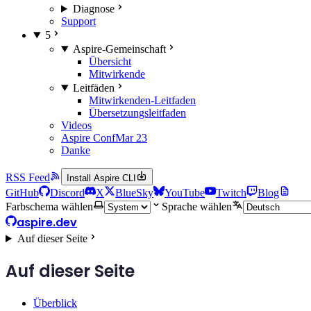
Diagnose
Support
5
Aspire-Gemeinschaft
Übersicht
Mitwirkende
Leitfäden
Mitwirkenden-Leitfaden
Übersetzungsleitfaden
Videos
Aspire Conf
Mar 23
Danke
RSS Feed
Install Aspire CLI
GitHub
Discord
X
BlueSky
YouTube
Twitch
Blog
Farbschema wählen
Sprache wählen
aspire.dev
Auf dieser Seite
Auf dieser Seite
Überblick