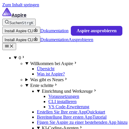
Zum Inhalt springen
Aspire
Suchen
Strg
K
Dokumentation
Aspire ausprobieren
Install Aspire CLI
Dokumentation
Ausprobieren
Install Aspire CLI
0
Willkommen bei Aspire
Übersicht
Was ist Aspire?
Was gibt es Neues
Erste schritte
Einrichtung und Werkzeuge
Voraussetzungen
CLI installieren
VS Code-Erweiterung
Erstellen Sie Ihre erste App
Quickstart
Bereitstellung Ihrer ersten App
Tutorial
Fügen Sie Aspire zu einer bestehenden App hinzu
KI-Coding-Agenten