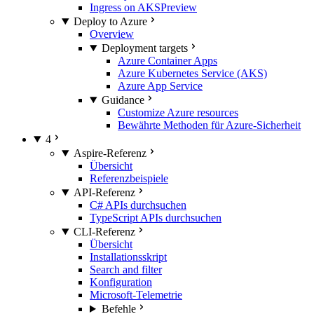
Ingress on AKS
Preview
Deploy to Azure
Overview
Deployment targets
Azure Container Apps
Azure Kubernetes Service (AKS)
Azure App Service
Guidance
Customize Azure resources
Bewährte Methoden für Azure-Sicherheit
4
Aspire-Referenz
Übersicht
Referenzbeispiele
API-Referenz
C# APIs durchsuchen
TypeScript APIs durchsuchen
CLI-Referenz
Übersicht
Installationsskript
Search and filter
Konfiguration
Microsoft-Telemetrie
Befehle