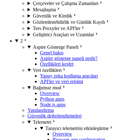
Çerçeveler ve Çalışma Zamanları
Mesajlaşma
Güvenlik ve Kimlik
Gözlemlenebilirlik ve Günlük Kaydı
Ters Proxyler ve API'ler
Geliştirici Araçları ve Uzantılar
2
Aspire Gösterge Paneli
Genel bakış
Aspire gösterge paneli nedir?
Özellikleri keşfet
Veri özellikleri
Yapay zeka kodlama aracıları
API'ler ve veri erişimi
Bağımsız mod
Overview
Python apps
Node.js apps
Yapılandırma
Güvenlik değerlendirmeleri
Telemetri
Tarayıcı telemetrisi etkinleştirme
Overview
Browser app configuration