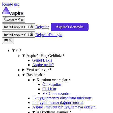
İçeriğe geç
Aspire
Ara
Ctrl
K
Belgeler
Aspire'ı deneyin
Install Aspire CLI
Belgeler
Deneyin
Install Aspire CLI
0
Aspire'a Hoş Geldiniz
Genel Bakış
Aspire nedir?
Yeni neler var
Başlamak
Kurulum ve araçlar
Ön koşullar
CLI Kur
VS Code uzantısı
İlk uygulamanızı oluşturun
Quickstart
İlk uygulamanızı dağıtın
Tutorial
Aspire'ı mevcut bir uygulamaya ekleyin
AI kodlama ajanları