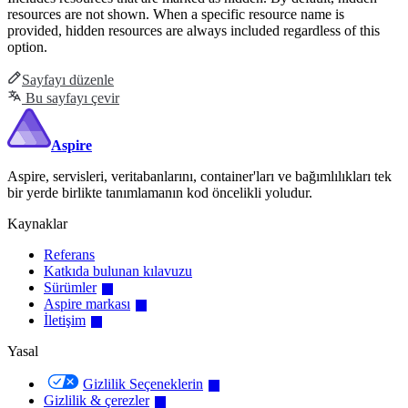
resources are not shown. When a specific resource name is
provided, hidden resources are always included regardless of this
option.
Sayfayı düzenle
Bu sayfayı çevir
Aspire
Aspire, servisleri, veritabanlarını, container'ları ve bağımlılıkları tek
bir yerde birlikte tanımlamanın kod öncelikli yoludur.
Kaynaklar
Referans
Katkıda bulunan kılavuzu
Sürümler
Aspire markası
İletişim
Yasal
Gizlilik Seçeneklerin
Gizlilik & çerezler