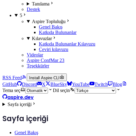
Tanılama
Destek
5
Aspire Topluluğu
Genel Bakış
Katkıda Bulunanlar
Kılavuzlar
Katkıda Bulunanlar Kılavuzu
Çeviri kılavuzu
Videolar
Aspire Conf
Mar 23
Teşekkürler
RSS Feed
Install Aspire CLI
GitHub
Discord
X
BlueSky
YouTube
Twitch
Blog
Tema seç
Dil seçin
aspire.dev
Sayfa içeriği
Sayfa içeriği
Genel Bakış