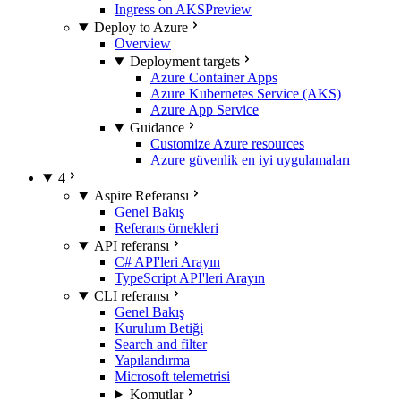
Ingress on AKS
Preview
Deploy to Azure
Overview
Deployment targets
Azure Container Apps
Azure Kubernetes Service (AKS)
Azure App Service
Guidance
Customize Azure resources
Azure güvenlik en iyi uygulamaları
4
Aspire Referansı
Genel Bakış
Referans örnekleri
API referansı
C# API'leri Arayın
TypeScript API'leri Arayın
CLI referansı
Genel Bakış
Kurulum Betiği
Search and filter
Yapılandırma
Microsoft telemetrisi
Komutlar