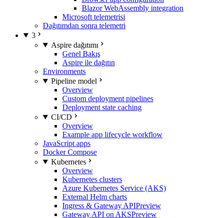
Blazor WebAssembly integration
Microsoft telemetrisi
Dağıtımdan sonra telemetri
3
Aspire dağıtımı
Genel Bakış
Aspire ile dağıtın
Environments
Pipeline model
Overview
Custom deployment pipelines
Deployment state caching
CI/CD
Overview
Example app lifecycle workflow
JavaScript apps
Docker Compose
Kubernetes
Overview
Kubernetes clusters
Azure Kubernetes Service (AKS)
External Helm charts
Ingress & Gateway API
Preview
Gateway API on AKS
Preview