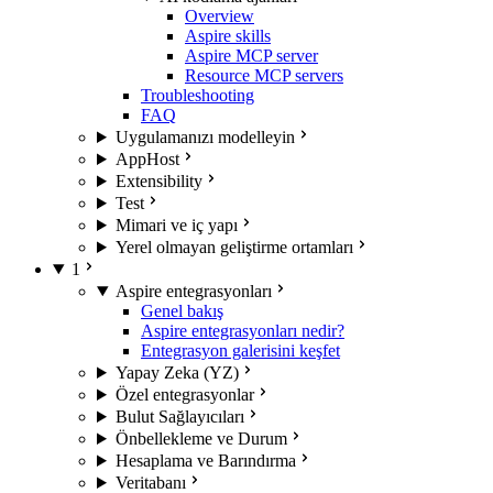
Overview
Aspire skills
Aspire MCP server
Resource MCP servers
Troubleshooting
FAQ
Uygulamanızı modelleyin
AppHost
Extensibility
Test
Mimari ve iç yapı
Yerel olmayan geliştirme ortamları
1
Aspire entegrasyonları
Genel bakış
Aspire entegrasyonları nedir?
Entegrasyon galerisini keşfet
Yapay Zeka (YZ)
Özel entegrasyonlar
Bulut Sağlayıcıları
Önbellekleme ve Durum
Hesaplama ve Barındırma
Veritabanı