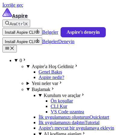
İçeriğe geç
Aspire
Ara
Ctrl
K
Belgeler
Aspire'ı deneyin
Install Aspire CLI
Belgeler
Deneyin
Install Aspire CLI
0
Aspire'a Hoş Geldiniz
Genel Bakış
Aspire nedir?
Yeni neler var
Başlamak
Kurulum ve araçlar
Ön koşullar
CLI Kur
VS Code uzantısı
İlk uygulamanızı oluşturun
Quickstart
İlk uygulamanızı dağıtın
Tutorial
Aspire'ı mevcut bir uygulamaya ekleyin
AI kodlama ajanları