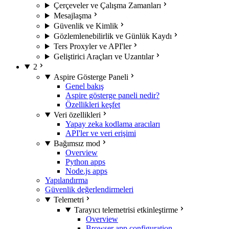
Çerçeveler ve Çalışma Zamanları
Mesajlaşma
Güvenlik ve Kimlik
Gözlemlenebilirlik ve Günlük Kaydı
Ters Proxyler ve API'ler
Geliştirici Araçları ve Uzantılar
2
Aspire Gösterge Paneli
Genel bakış
Aspire gösterge paneli nedir?
Özellikleri keşfet
Veri özellikleri
Yapay zeka kodlama aracıları
API'ler ve veri erişimi
Bağımsız mod
Overview
Python apps
Node.js apps
Yapılandırma
Güvenlik değerlendirmeleri
Telemetri
Tarayıcı telemetrisi etkinleştirme
Overview
Browser app configuration