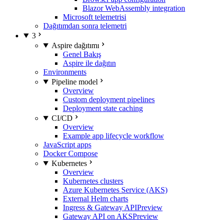
Blazor WebAssembly integration
Microsoft telemetrisi
Dağıtımdan sonra telemetri
3
Aspire dağıtımı
Genel Bakış
Aspire ile dağıtın
Environments
Pipeline model
Overview
Custom deployment pipelines
Deployment state caching
CI/CD
Overview
Example app lifecycle workflow
JavaScript apps
Docker Compose
Kubernetes
Overview
Kubernetes clusters
Azure Kubernetes Service (AKS)
External Helm charts
Ingress & Gateway API
Preview
Gateway API on AKS
Preview