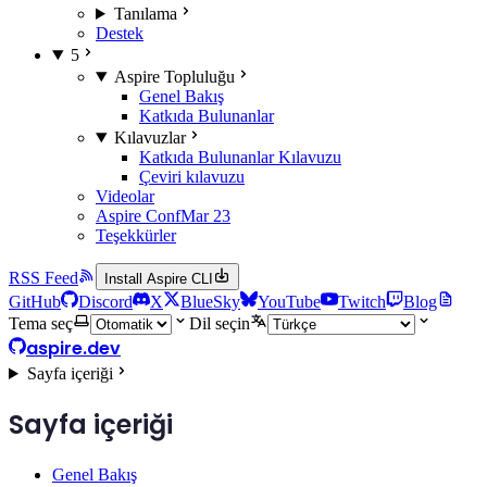
Tanılama
Destek
5
Aspire Topluluğu
Genel Bakış
Katkıda Bulunanlar
Kılavuzlar
Katkıda Bulunanlar Kılavuzu
Çeviri kılavuzu
Videolar
Aspire Conf
Mar 23
Teşekkürler
RSS Feed
Install Aspire CLI
GitHub
Discord
X
BlueSky
YouTube
Twitch
Blog
Tema seç
Dil seçin
aspire.dev
Sayfa içeriği
Sayfa içeriği
Genel Bakış