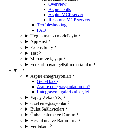
Overview
Aspire skills
Aspire MCP server
Resource MCP servers
Troubleshooting
FAQ
Uygulamanızı modelleyin
AppHost
Extensibility
Test
Mimari ve iç yapı
Yerel olmayan geliştirme ortamları
1
Aspire entegrasyonları
Genel bakış
Aspire entegrasyonları nedir?
Entegrasyon galerisini keşfet
Yapay Zeka (YZ)
Özel entegrasyonlar
Bulut Sağlayıcıları
Önbellekleme ve Durum
Hesaplama ve Barındırma
Veritabanı