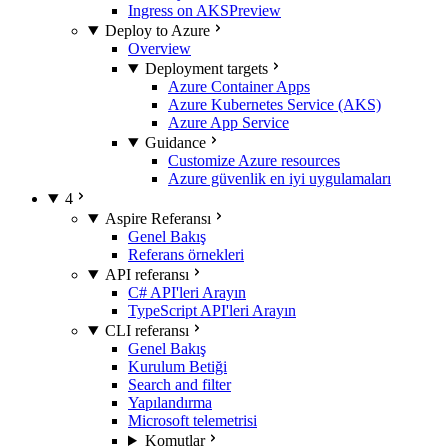
Ingress on AKS
Preview
Deploy to Azure
Overview
Deployment targets
Azure Container Apps
Azure Kubernetes Service (AKS)
Azure App Service
Guidance
Customize Azure resources
Azure güvenlik en iyi uygulamaları
4
Aspire Referansı
Genel Bakış
Referans örnekleri
API referansı
C# API'leri Arayın
TypeScript API'leri Arayın
CLI referansı
Genel Bakış
Kurulum Betiği
Search and filter
Yapılandırma
Microsoft telemetrisi
Komutlar