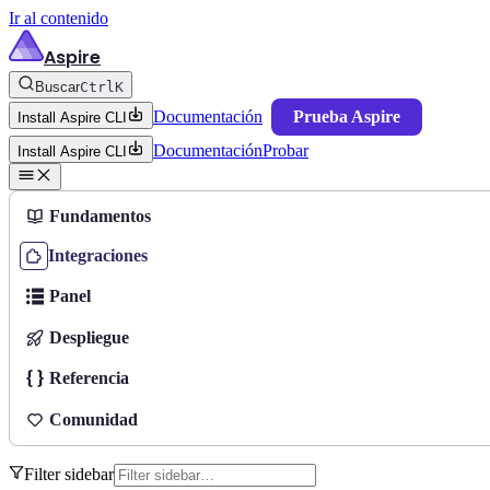
Ir al contenido
Aspire
Buscar
Ctrl
K
Documentación
Prueba Aspire
Install Aspire CLI
Documentación
Probar
Install Aspire CLI
Fundamentos
Integraciones
Panel
Despliegue
Referencia
Comunidad
Filter sidebar