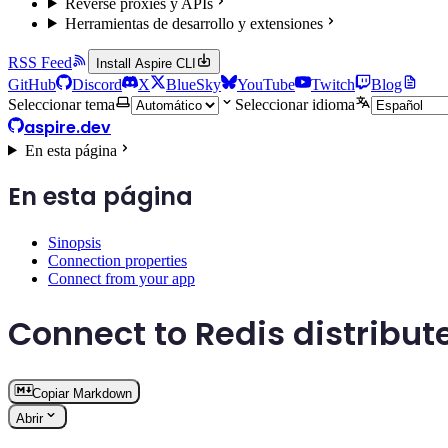
Reverse proxies y APIs
Herramientas de desarrollo y extensiones
RSS Feed
Install Aspire CLI
GitHub
Discord
X
BlueSky
YouTube
Twitch
Blog
Seleccionar tema
Seleccionar idioma
aspire.dev
En esta página
En esta página
Sinopsis
Connection properties
Connect from your app
Connect to Redis distribu
Copiar Markdown
Abrir