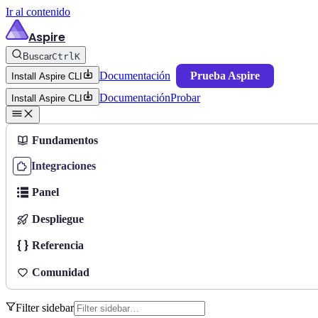
Ir al contenido
Aspire
Buscar
Ctrl
K
Documentación
Prueba Aspire
Install Aspire CLI
Documentación
Probar
Install Aspire CLI
Fundamentos
Integraciones
Panel
Despliegue
Referencia
Comunidad
Filter sidebar