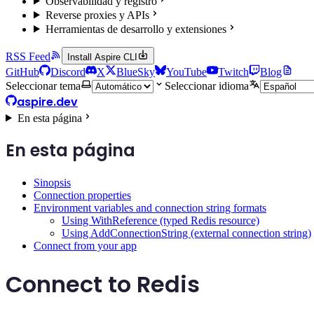
Observabilidad y registro
Reverse proxies y APIs
Herramientas de desarrollo y extensiones
RSS Feed
Install Aspire CLI
GitHub
Discord
X
BlueSky
YouTube
Twitch
Blog
Seleccionar tema
Seleccionar idioma
aspire.dev
En esta página
En esta página
Sinopsis
Connection properties
Environment variables and connection string formats
Using WithReference (typed Redis resource)
Using AddConnectionString (external connection string)
Connect from your app
Connect to Redis