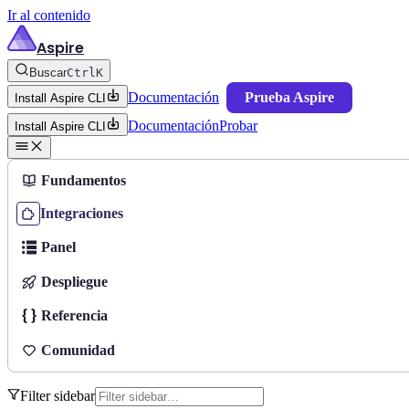
Ir al contenido
Aspire
Buscar
Ctrl
K
Documentación
Prueba Aspire
Install Aspire CLI
Documentación
Probar
Install Aspire CLI
Fundamentos
Integraciones
Panel
Despliegue
Referencia
Comunidad
Filter sidebar