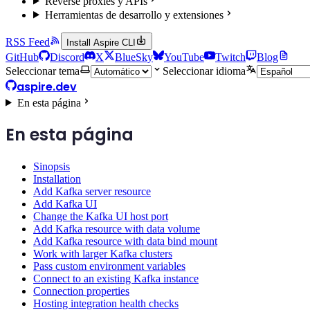
Reverse proxies y APIs
Herramientas de desarrollo y extensiones
RSS Feed
Install Aspire CLI
GitHub
Discord
X
BlueSky
YouTube
Twitch
Blog
Seleccionar tema
Seleccionar idioma
aspire.dev
En esta página
En esta página
Sinopsis
Installation
Add Kafka server resource
Add Kafka UI
Change the Kafka UI host port
Add Kafka resource with data volume
Add Kafka resource with data bind mount
Work with larger Kafka clusters
Pass custom environment variables
Connect to an existing Kafka instance
Connection properties
Hosting integration health checks