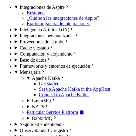
Integraciones de Aspire
Resumen
¿Qué son las integraciones de Aspire?
Explorar galería de integraciones
Inteligencia Artificial (IA)
Integraciones personalizadas
Proveedores de la nube
Caché y estado
Computación y alojamiento
Base de datos
Frameworks y entornos de ejecución
Mensajería
Apache Kafka
Get started
Set up Apache Kafka in the AppHost
Connect to Apache Kafka
LavinMQ
NATS
Particular Service Platform
RabbitMQ
Seguridad e identidad
Observabilidad y registro