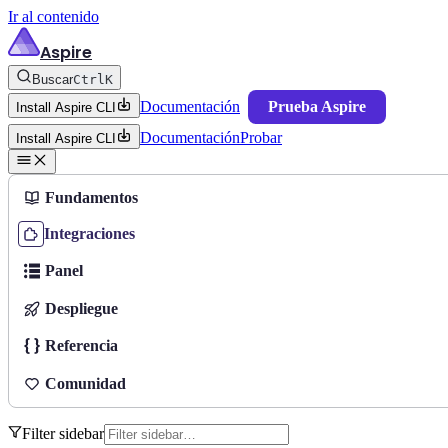
Ir al contenido
Aspire
Buscar
Ctrl
K
Documentación
Prueba Aspire
Install Aspire CLI
Documentación
Probar
Install Aspire CLI
Fundamentos
Integraciones
Panel
Despliegue
Referencia
Comunidad
Filter sidebar