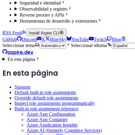
Seguridad e identidad
Observabilidad y registro
Reverse proxies y APIs
Herramientas de desarrollo y extensiones
RSS Feed
Install Aspire CLI
GitHub
Discord
X
BlueSky
YouTube
Twitch
Blog
Seleccionar tema
Seleccionar idioma
aspire.dev
En esta página
En esta página
Sinopsis
Default built-in role assignments
Override default role assignments
Inspect role assignments programmatically
Built-in role assignment reference
Azure App Configuration
Azure App Container
Azure Application Insights
Azure AI (formerly Cognitive Services)