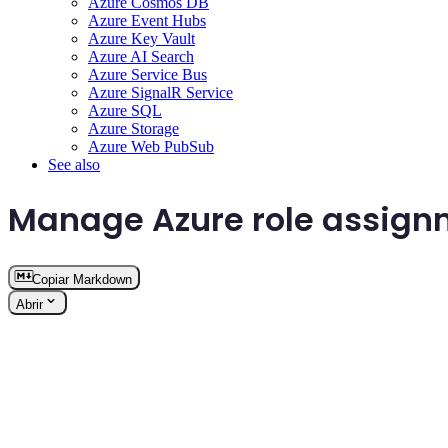
Azure Cosmos DB
Azure Event Hubs
Azure Key Vault
Azure AI Search
Azure Service Bus
Azure SignalR Service
Azure SQL
Azure Storage
Azure Web PubSub
See also
Manage Azure role assign
Copiar Markdown
Abrir