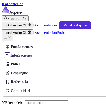
Ir al contenido
Aspire
Buscar
Ctrl
K
Documentación
Prueba Aspire
Install Aspire CLI
Documentación
Probar
Install Aspire CLI
Fundamentos
Integraciones
Panel
Despliegue
Referencia
Comunidad
Filter sidebar