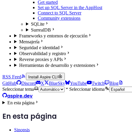
Get started
Set up SQL Server in the AppHost
Connect to SQL Server
Community extensions
SQLite
SurrealDB
Frameworks y entornos de ejecución
Mensajería
Seguridad e identidad
Observabilidad y registro
Reverse proxies y APIs
Herramientas de desarrollo y extensiones
RSS Feed
Install Aspire CLI
GitHub
Discord
X
BlueSky
YouTube
Twitch
Blog
Seleccionar tema
Seleccionar idioma
aspire.dev
En esta página
En esta página
Sinopsis